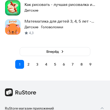
Как рисовать - лучшая рисовалка и
раскраска
Детские
Математика для детей 3, 4, 5 лет -
Minimath
Детские
Головоломки
·
4,3
Вперёд
1
2
3
4
5
6
7
8
9
RuStore магазин приложений