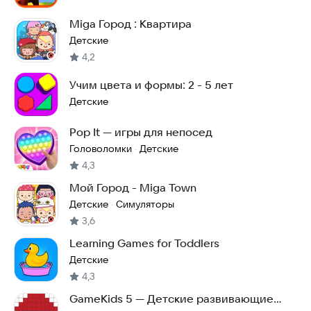
Miga Город : Квартира
Детские
4,2
Учим цвета и формы: 2 - 5 лет
Детские
Pop It — игры для непосед
Головоломки
Детские
·
4,3
Мой Город - Miga Town
Детские
Симуляторы
·
3,6
Learning Games for Toddlers
Детские
4,3
GameKids 5 — Детские развивающие