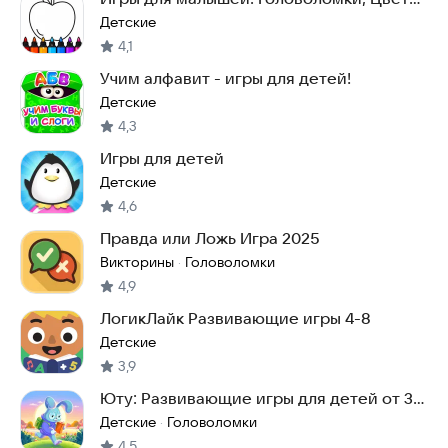
и Формы
Детские
4,1
Учим алфавит - игры для детей!
Детские
4,3
Игры для детей
Детские
4,6
Правда или Ложь Игра 2025
Викторины
Головоломки
·
4,9
ЛогикЛайк Развивающие игры 4-8
Детские
3,9
Юту: Развивающие игры для детей от 3
до 9 лет
Детские
Головоломки
·
4,5