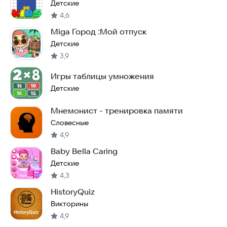
игры 5
Детские
4,6
Miga Город :Мой отпуск
Детские
3,9
Игры таблицы умножения
Детские
Мнемонист - тренировка памяти
Словесные
4,9
Baby Bella Caring
Детские
4,3
HistoryQuiz
Викторины
4,9