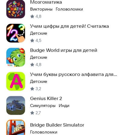
Мозгоматика
Викторины
Головоломки
·
4,8
Учим цифры для детей! Считалка
Детские
4,5
Budge World игры для детей
Детские
4,8
Учим буквы русского алфавита для
детей
Детские
3,2
Genius Killer 2
Симуляторы
Инди
·
2,7
Bridge Builder Simulator
Головоломки