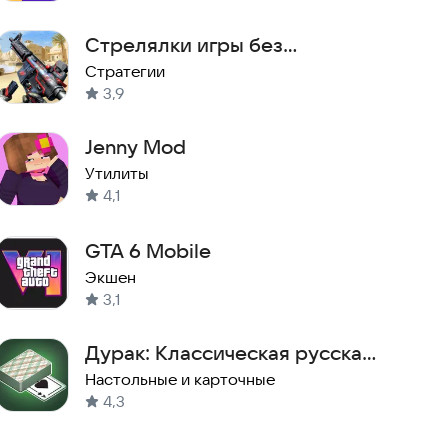
Стрелялки игры без
интернета
Стратегии
3,9
Jenny Mod
Утилиты
4,1
GTA 6 Mobile
Экшен
3,1
Дурак: Классическая русская
карточная игра
Настольные и карточные
4,3