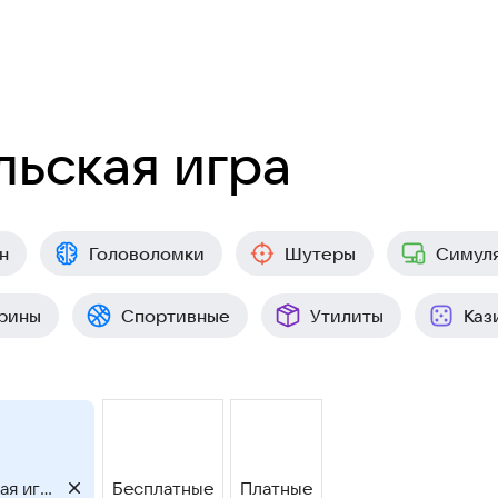
ьская игра
н
Головоломки
Шутеры
Симул
рины
Спортивные
Утилиты
Каз
Однопользовательская игра
Бесплатные
Платные