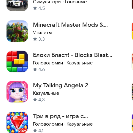
Симуляторы
·
Гоночные
4,5
Minecraft Master Mods &
Addons
Утилиты
3,3
Блоки Бласт! - Blocks Blast
Puzzle
Головоломки
·
Казуальные
4,6
My Talking Angela 2
Казуальные
4,3
Три в ряд - игра с
драгоценными камнями
Головоломки
·
Казуальные
4,1