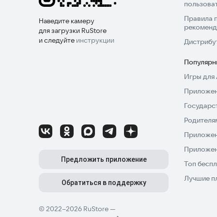
пользова
Правила 
Наведите камеру
рекоменд
для загрузки RuStore
и следуйте
инструкции
Дистрибу
Популярн
Игры для 
Приложен
Государс
Родителя
Приложен
Приложен
Предложить приложение
Топ беспл
Лучшие п
Обратиться в поддержку
© 2022–2026 RuStore —