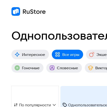
Однопользовател
Интересное
Все игры
Экше
Гоночные
Словесные
Викто
По популярности