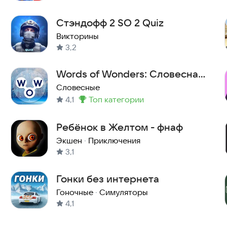
Стэндофф 2 SO 2 Quiz
Викторины
3,2
Words of Wonders: Словесная
головоломка, кроссворд
Словесные
4,1
топ категории
Метка
:
Ребёнок в Желтом - фнаф
Экшен
·
Приключения
3,1
Гонки без интернета
Гоночные
·
Симуляторы
4,1