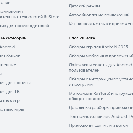
телей
Детский режим
применения
Автообновление приложений
ательных технологий RuStore
Как написать отзыв к приложе
тив для производителей
ые категории
Блог RuStore
Android
Обзоры игр для Android 2025
ия банков
Обзоры мобильных приложений
твенные
Лайфхаки и советы для Android
пользователей
м
Обзоры и инструкции по устано
ия для шопинга
и программ
ия для ТВ
Материалы RuStore: инструкци
обзоры, новости
атных игр
Детальные разборы приложений
латные игры
Топ приложений для Android T
Приложения для мам и детей