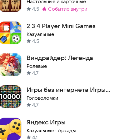
оффлайн
Настольные и карточные
4,5
событие внутри
Метка
:
2 3 4 Player Mini Games
Казуальные
4,5
Виндрайдер: Легенда
Ролевые
4,7
Игры без интернета Игры
офлайн
Головоломки
4,7
Яндекс Игры
Казуальные
·
Аркады
4,1