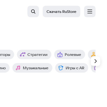
Скачать
RuStore
яторы
Стратегии
Ролевые
Арк
ино
Музыкальные
Игры с AR
Ин