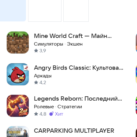
Mine World Craft — Майн
Ворлд Крафт
Симуляторы
·
Экшен
3,9
Angry Birds Classic: Культовая
аркада на Android
Аркады
4,2
Legends Reborn: Последний
бой
Ролевые
·
Стратегии
4,8
хит
Метка
:
CARPARKING MULTIPLAYER