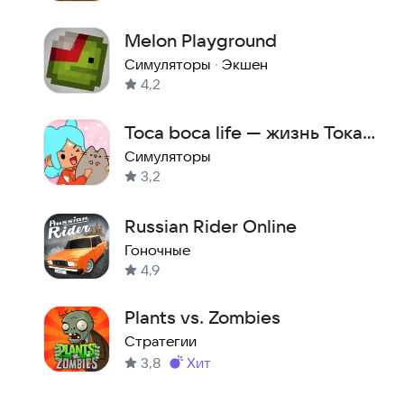
Melon Playground
Симуляторы
·
Экшен
4,2
Toca boca life — жизнь Тока
Бока
Симуляторы
3,2
Russian Rider Online
Гоночные
4,9
Plants vs. Zombies
Стратегии
3,8
хит
Метка
: