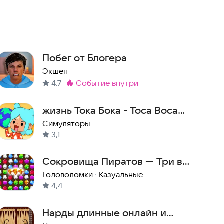
Побег от Блогера
Экшен
4,7
событие внутри
Метка
:
жизнь Тока Бока - Toca Boca
Life
Симуляторы
3,1
Сокровища Пиратов — Три в
Ряд
Головоломки
·
Казуальные
4,4
Нарды длинные онлайн и