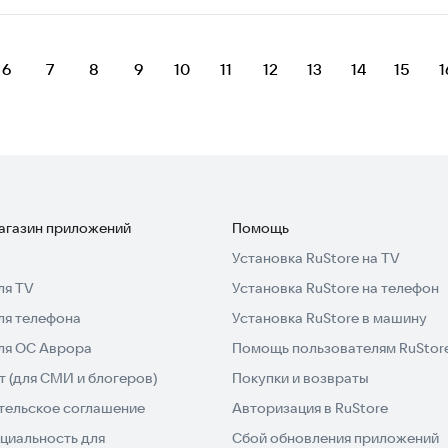
6
7
8
9
10
11
12
13
14
15
1
магазин приложений
Помощь
Установка RuStore на TV
ля TV
Установка RuStore на телефон
ля телефона
Установка RuStore в машину
для ОС Аврора
Помощь пользователям RuStor
 (для СМИ и блогеров)
Покупки и возвраты
тельское соглашение
Авторизация в RuStore
циальность для
Сбой обновления приложений