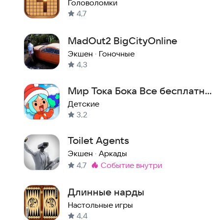
Головоломки
4,7
MadOut2 BigCityOnline
Экшен
·
Гоночные
4,3
Мир Тока Бока Все бесплатно
- Toca Boca World
Детские
3,2
Toilet Agents
Экшен
·
Аркады
4,7
событие внутри
Метка
:
Длинные нарды
Настольные игры
4,4