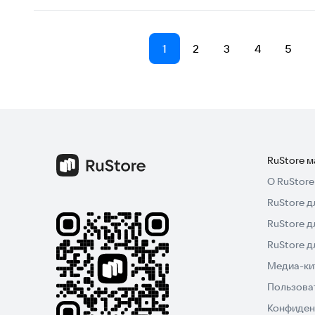
1
2
3
4
5
RuStore 
О RuStore
RuStore д
RuStore д
RuStore 
Медиа-кит
Пользова
Конфиден