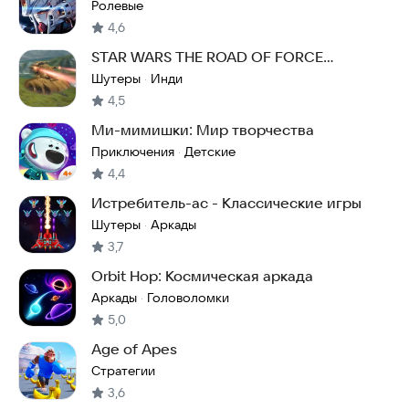
Ролевые
4,6
STAR WARS THE ROAD OF FORCE
(SWTROF)
Шутеры
Инди
·
4,5
Ми-мимишки: Мир творчества
Приключения
Детские
·
4,4
Истребитель-ас - Классические игры
Шутеры
Аркады
·
3,7
Orbit Hop: Космическая аркада
Аркады
Головоломки
·
5,0
Age of Apes
Стратегии
3,6