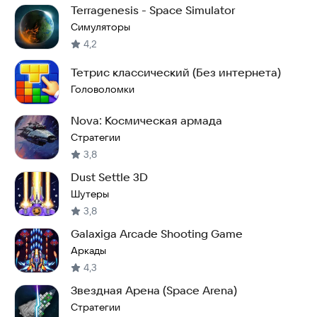
Terragenesis - Space Simulator
Симуляторы
4,2
Тетрис классический (Без интернета)
Головоломки
Nova: Космическая армада
Стратегии
3,8
Dust Settle 3D
Шутеры
3,8
Galaxiga Arcade Shooting Game
Аркады
4,3
Звездная Арена (Space Arena)
Стратегии