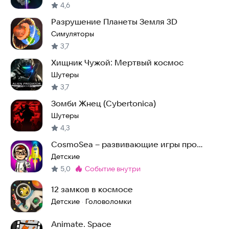
4,6
Разрушение Планеты Земля 3D
Симуляторы
3,7
Хищник Чужой: Мертвый космос
Шутеры
3,7
Зомби Жнец (Cybertonica)
Шутеры
4,3
CosmoSea – развивающие игры про
космос для детей
Детские
5,0
событие внутри
Метка
:
12 замков в космосе
Детские
Головоломки
·
Animate. Space