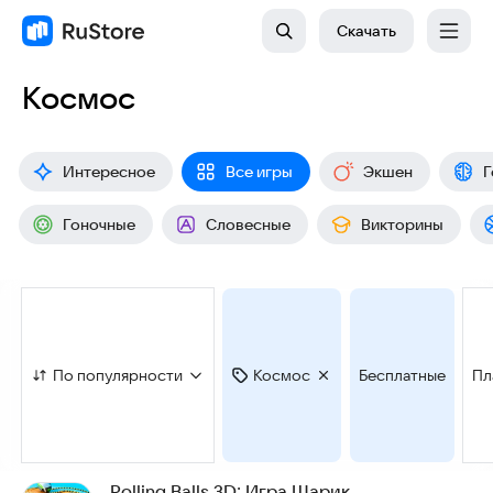
Скачать
Космос
Интересное
Все игры
Экшен
Г
Гоночные
Словесные
Викторины
По популярности
Космос
Бесплатные
Пл
Rolling Balls 3D: Игра Шарик