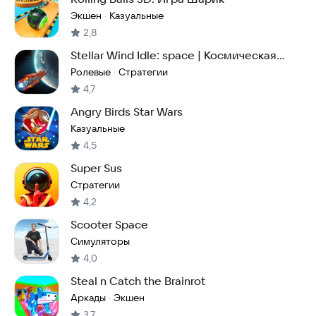
Экшен
Казуальные
·
2,8
Stellar Wind Idle: space | Космическая
стратегия
Ролевые
Стратегии
·
4,7
Angry Birds Star Wars
Казуальные
4,5
Super Sus
Стратегии
4,2
Scooter Space
Симуляторы
4,0
Steal n Catch the Brainrot
Аркады
Экшен
·
3,7