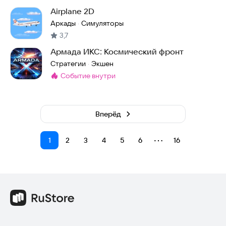
Airplane 2D
Аркады
Симуляторы
·
3,7
Армада ИКС: Космический фронт
Стратегии
Экшен
·
событие внутри
Метка
:
Вперёд
⋯
1
2
3
4
5
6
16