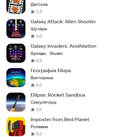
Детские
2,5
Galaxy Attack: Alien Shooter
Шутеры
4,0
Galaxy Invaders: Annihilation
Аркады
Экшен
·
4,5
География Мира
Викторины
4,5
Ellipse: Rocket Sandbox
Симуляторы
3,9
Imposter from Red Planet
Ролевые
5,0