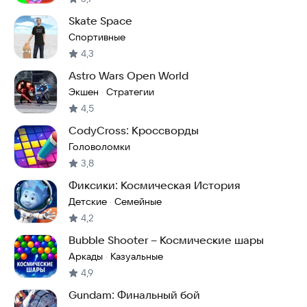
Skate Space
Спортивные
4,3
Astro Wars Open World
Экшен
Стратегии
·
4,5
CodyCross: Кроссворды
Головоломки
3,8
Фиксики: Космическая История
Детские
Семейные
·
4,2
Bubble Shooter – Космические шары
Аркады
Казуальные
·
4,9
Gundam: Финальный бой