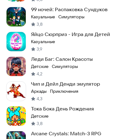
99 ночей: Распаковка Сундуков
Казуальные
Симуляторы
·
3,8
Яйцо Сюрприз - Игра для Детей
Казуальные
3,9
Леди Баг: Салон Красоты
Детские
Симуляторы
·
4,2
Чип и Дейл Денди эмулятор
Аркады
Приключения
·
4,3
Тока Бока День Рождения
Детские
3,8
Arcane Crystals: Match-3 RPG