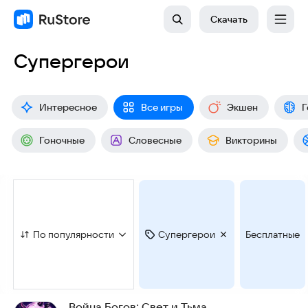
Скачать
Супергерои
Интересное
Все игры
Экшен
Г
Гоночные
Словесные
Викторины
По популярности
Супергерои
Бесплатные
Война Богов: Свет и Тьма