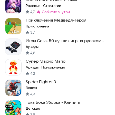
Ролевые
Стратегии
·
4,7
событие внутри
Метка
:
Приключения Медведя-Героя
Приключения
3,7
Игры Сега: 50 лучших игр на русском
языке
Аркады
4,8
Супер Марио Mario
Аркады
Приключения
·
4,2
Spider Fighter 3
Экшен
4,3
Тока Бока Уборка - Клининг
Детские
3,8