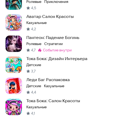
Ролевые
Приключения
·
4,5
Аватар Салон Красоты
Казуальные
4,2
Пантеон: Падение Богинь
Ролевые
Стратегии
·
4,7
событие внутри
Метка
:
Тока Бока: Дизайн Интерьера
Детские
3,7
Леди Баг Распаковка
Детские
Казуальные
·
4,4
Тока Бока: Салон Красоты
Казуальные
4,1