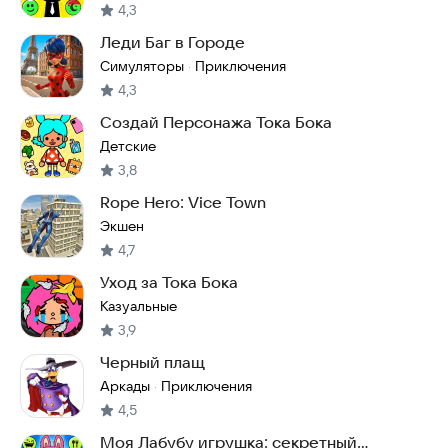
4,3
Леди Баг в Городе
Симуляторы
Приключения
·
4,3
Создай Персонажа Тока Бока
Детские
3,8
Rope Hero: Vice Town
Экшен
4,7
Уход за Тока Бока
Казуальные
3,9
Черный плащ
Аркады
Приключения
·
4,5
Моя Лабубу игрушка: секретный