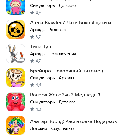
оригинал для детей
Симуляторы
Детские
·
4,6
Arena Brawlers: Лаки Бокс Ящики и
Бравлеры
Аркады
Ролевые
·
3,7
Тини Тун
Аркады
Приключения
·
4,7
Брейнрот говорящий питомец:
итальянские животные
Симуляторы
Аркады
·
4,4
Валера Желейный Медведь 3:
виртуальный питомец
Симуляторы
Детские
·
4,3
Аватар Ворлд: Распаковка Подарков
Детские
Казуальные
·