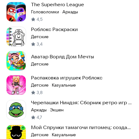
The Superhero League
Головоломки
Аркады
·
4,5
Роблокс Раскраски
Детские
3,4
Аватар Ворлд Дом Мечты
Детские
Распаковка игрушек Роблокс
Детские
Казуальные
·
3,8
Черепашки Ниндзя: Сборник ретро игр с
Денди и Сега
Аркады
Экшен
·
4,7
Мой Спрунки тамагочи питомец: создай
своего морфа
Детские
Казуальные
·