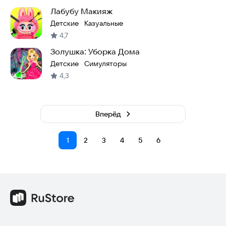
Лабубу Макияж
Детские
Казуальные
·
4,7
Золушка: Уборка Дома
Детские
Симуляторы
·
4,3
Вперёд
1
2
3
4
5
6