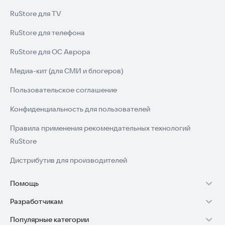
RuStore для TV
RuStore для телефона
RuStore для ОС Аврора
Медиа-кит (для СМИ и блогеров)
Пользовательское соглашение
Конфиденциальность для пользователей
Правила применения рекомендательных технологий
RuStore
Дистрибутив для производителей
Помощь
Разработчикам
Установка RuStore на TV
Популярные категории
Зарабатывать с RuStore
Установка RuStore на телефон