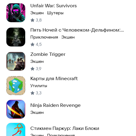
Unfair War: Survivors
Экшен
Шутеры
·
3,8
Пять Ночей с Человеком-Дельфином:
Побег
Приключения
Экшен
·
4,5
Zombie Trigger
Экшен
3,9
Карты для Minecraft
Утилиты
3,3
Ninja Raiden Revenge
Экшен
Стикмен Паркур: Лаки Блоки
Экшен
Приключения
·