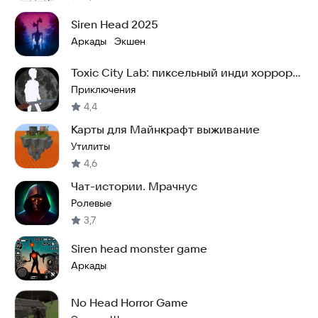
Siren Head 2025
Аркады
Экшен
·
Toxic City Lab: пиксельный инди хоррор
2D
Приключения
4,4
Карты для Майнкрафт выживание
Утилиты
4,6
Чат-истории. Мрачнус
Ролевые
3,7
Siren head monster game
Аркады
No Head Horror Game