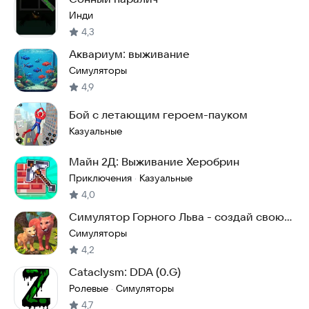
Инди
4,3
Аквариум: выживание
Симуляторы
4,9
Бой с летающим героем-пауком
Казуальные
Майн 2Д: Выживание Херобрин
Приключения
Казуальные
·
4,0
Симулятор Горного Льва - создай свою
семью
Симуляторы
4,2
Cataclysm: DDA (0.G)
Ролевые
Симуляторы
·
4,7