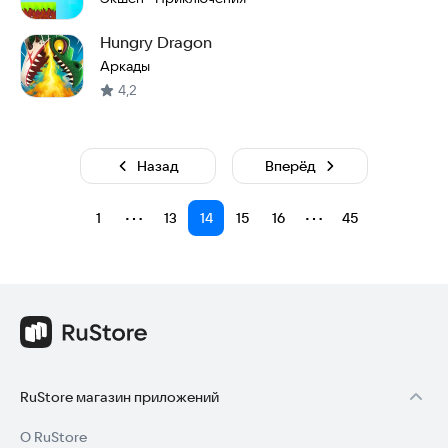
Hungry Dragon
Аркады
4,2
Назад
Вперёд
⋯
⋯
1
13
14
15
16
45
RuStore магазин приложений
О RuStore