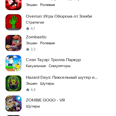
Экшен
Ролевые
·
Overrun: Игра Оборона от Зомби
Стратегии
4,7
Zombastic
Экшен
Ролевые
·
3,3
Слэп Тауэр: Тролль Паркур
Казуальные
Симуляторы
·
Hazard Days: Пиксельный шутер и
выживание
Экшен
Шутеры
·
4,4
ZOMBIE GOGO - VR
Шутеры