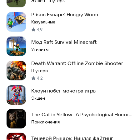
Экшен
Шутеры
·
Prison Escape: Hungry Worm
Казуальные
4,9
Мод Raft Survival Minecraft
Утилиты
Death Warrant: Offline Zombie Shooter
Шутеры
4,2
Клоун побег монстра игры
Экшен
The Cat in Yellow -A Psychological Horror
Pet Game
Приключения
Теневой Рыцарь: Ниндзя файтинг