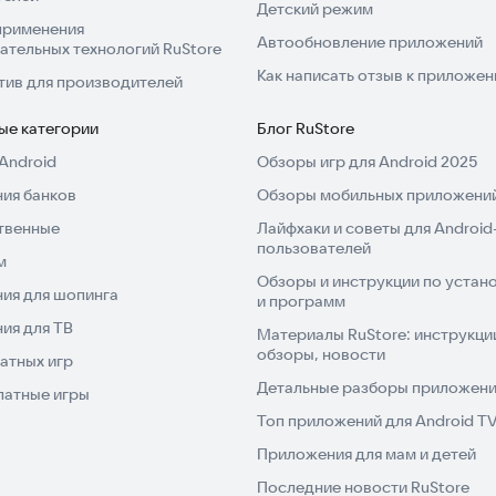
Детский режим
применения
Автообновление приложений
ательных технологий RuStore
Как написать отзыв к приложе
тив для производителей
ые категории
Блог RuStore
Android
Обзоры игр для Android 2025
ия банков
Обзоры мобильных приложений
твенные
Лайфхаки и советы для Android
пользователей
м
Обзоры и инструкции по устано
ия для шопинга
и программ
ия для ТВ
Материалы RuStore: инструкци
обзоры, новости
атных игр
Детальные разборы приложений
латные игры
Топ приложений для Android T
Приложения для мам и детей
Последние новости RuStore