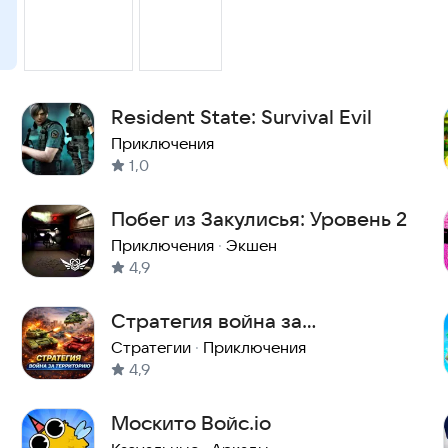
Resident State: Survival Evil
Приключения
1,0
Побег из Закулисья: Уровень 2
Приключения
·
Экшен
4,9
Стратегия война за
территорию
Стратегии
·
Приключения
4,9
Москито Войс.io