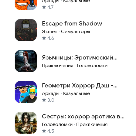
Брейнротов!
Аркады
·
Казуальные
4,7
Escape from Shadow
Экшен
·
Симуляторы
4,6
Язычницы: Эротический
хоррор квест
Приключения
·
Головоломки
Геометри Хоррор Дэш -
Подземелье ужасов
Аркады
·
Казуальные
3,0
Сестры: хоррор эротика в
санатории
Головоломки
·
Приключения
4,5