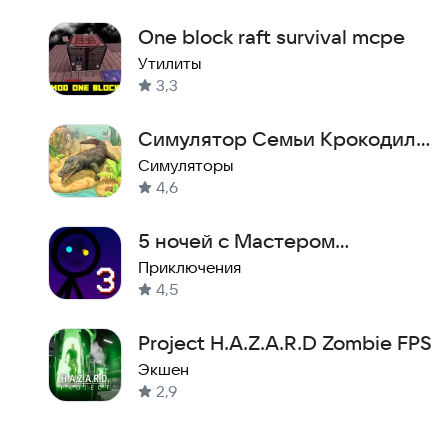
One block raft survival mcpe
Утилиты
3,3
Симулятор Семьи Крокодила
Онлайн
Симуляторы
4,6
5 ночей с Мастером
Никитосом 3: пляжный курорт
Приключения
4,5
Project H.A.Z.A.R.D Zombie FPS
Экшен
2,9