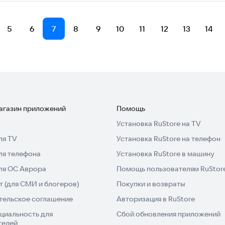
5
6
7
8
9
10
11
12
13
14
магазин приложений
Помощь
Установка RuStore на TV
ля TV
Установка RuStore на телефон
ля телефона
Установка RuStore в машину
для ОС Аврора
Помощь пользователям RuStor
 (для СМИ и блогеров)
Покупки и возвраты
тельское соглашение
Авторизация в RuStore
циальность для
Сбой обновления приложений
телей