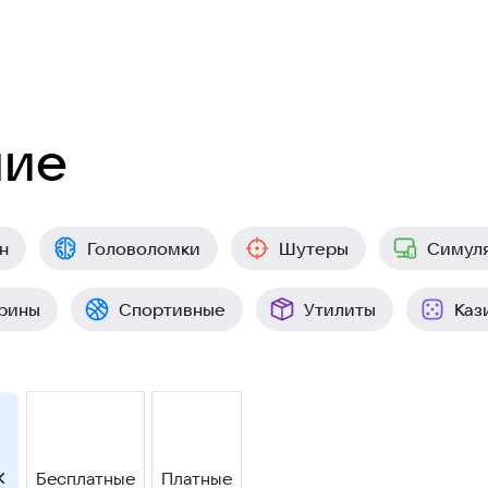
ние
н
Головоломки
Шутеры
Симул
рины
Спортивные
Утилиты
Каз
Бесплатные
Платные