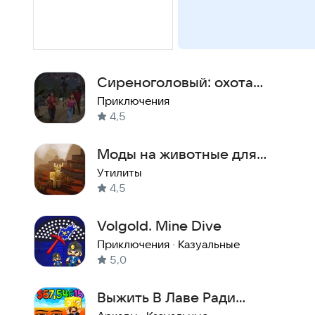
Сиреноголовый: охота
продолжается.
Приключения
4,5
Моды на животные для
Майнкрафт
Утилиты
4,5
Volgold. Mine Dive
Приключения
·
Казуальные
5,0
Выжить В Лаве Ради