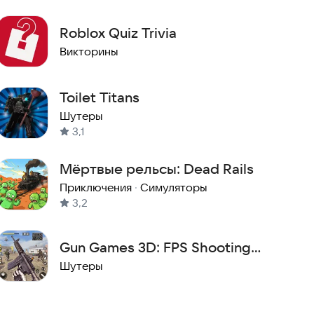
Roblox Quiz Trivia
Викторины
Toilet Titans
Шутеры
3,1
Мёртвые рельсы: Dead Rails
Приключения
·
Симуляторы
3,2
Gun Games 3D: FPS Shooting
Games
Шутеры