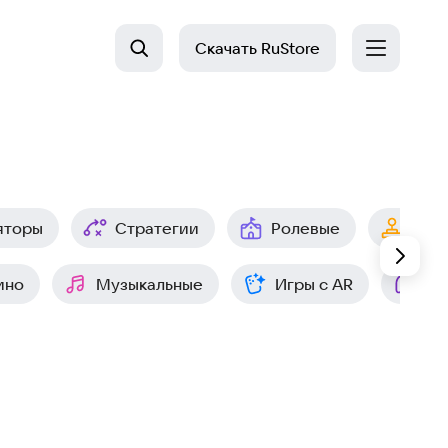
Скачать
RuStore
яторы
Стратегии
Ролевые
Арк
ино
Музыкальные
Игры с AR
Ин