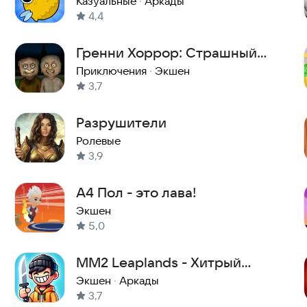
Казуальные
·
Аркады
4,4
Гренни Хоррор: Страшный
побег из дома
Приключения
·
Экшен
3,7
Разрушители
Ролевые
3,9
А4 Пол - это лава!
Экшен
5,0
ММ2 Leaplands - Хитрый
убийца
Экшен
·
Аркады
3,7