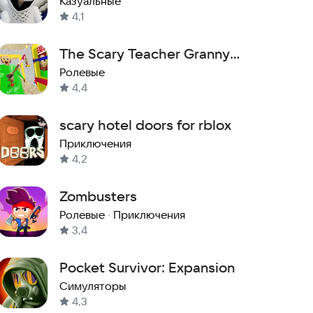
Казуальные
4,1
The Scary Teacher Granny
Branny Survival MOD
Ролевые
4,4
scary hotel doors for rblox
Приключения
4,2
Zombusters
Ролевые
·
Приключения
3,4
Pocket Survivor: Expansion
Симуляторы
4,3