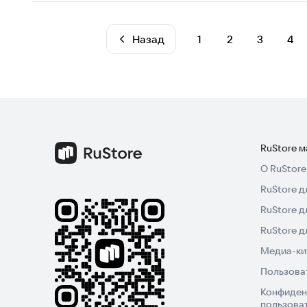
Назад
1
2
3
4
RuStore 
О RuStore
RuStore д
RuStore д
RuStore 
Медиа-кит
Пользова
Конфиден
пользова