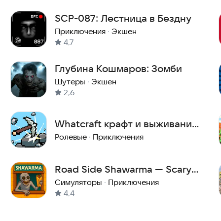
SCP-087: Лестница в Бездну
Приключения
·
Экшен
4,7
Глубина Кошмаров: Зомби
Шутеры
·
Экшен
2,6
Whatcraft крафт и выживание
без интернета
Ролевые
·
Приключения
Road Side Shawarma — Scary
Kiosk
Симуляторы
·
Приключения
4,4