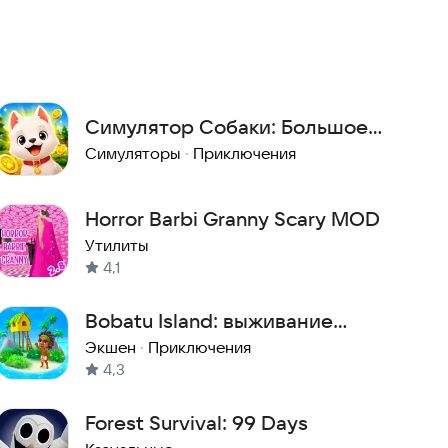
Симулятор Собаки: Большое
Приключение
Симуляторы
·
Приключения
Horror Barbi Granny Scary MOD
Утилиты
4,1
Bobatu Island: выживание
загадки ферма крафт квест
Экшен
·
Приключения
4,3
Forest Survival: 99 Days