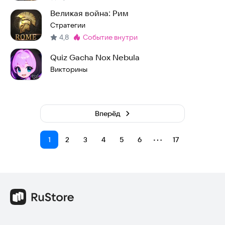
Великая война: Рим
Стратегии
4,8
событие внутри
Метка
:
Quiz Gacha Nox Nebula
Викторины
Вперёд
⋯
1
2
3
4
5
6
17