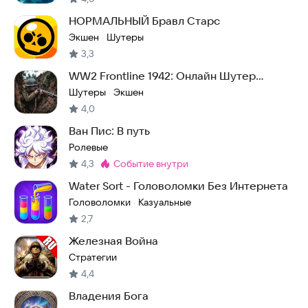
НОРМАЛЬНЫЙ Бравл Старс
Экшен
Шутеры
·
3,3
WW2 Frontline 1942: Онлайн Шутер
Стрелялка
Шутеры
Экшен
·
4,0
Ван Пис: В путь
Ролевые
4,3
событие внутри
Метка
:
Water Sort - Головоломки Без Интернета
Головоломки
Казуальные
·
2,7
Железная Война
Стратегии
4,4
Владения Бога