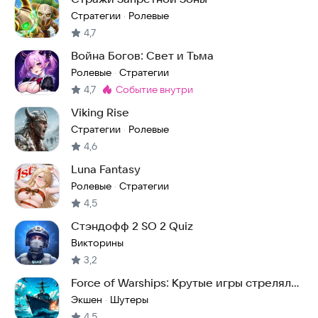
Стратегии
Ролевые
·
4,7
Война Богов: Свет и Тьма
Ролевые
Стратегии
·
4,7
событие внутри
Метка
:
Viking Rise
Стратегии
Ролевые
·
4,6
Luna Fantasy
Ролевые
Стратегии
·
4,5
Стэндофф 2 SO 2 Quiz
Викторины
3,2
Force of Warships: Крутые игры стрелялки
и шутеры
Экшен
Шутеры
·
4,5