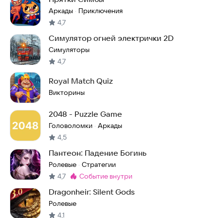
Аркады
Приключения
·
4,7
Симулятор огней электрички 2D
Симуляторы
4,7
Royal Match Quiz
Викторины
2048 - Puzzle Game
Головоломки
Аркады
·
4,5
Пантеон: Падение Богинь
Ролевые
Стратегии
·
4,7
событие внутри
Метка
:
Dragonheir: Silent Gods
Ролевые
4,1