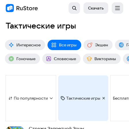
Скачать
Тактические игры
Интересное
Все игры
Экшен
Г
Гоночные
Словесные
Викторины
По популярности
Тактические игры
Бесплат
Стражи Запретной Зоны