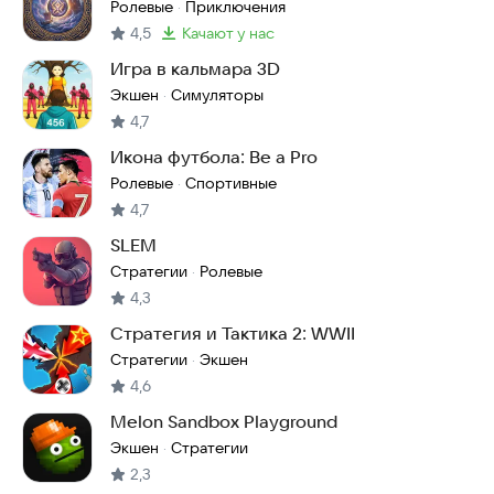
Ролевые
Приключения
·
4,5
качают у нас
Метка
:
Игра в кальмара 3D
Экшен
Симуляторы
·
4,7
Икона футбола: Be a Pro
Ролевые
Спортивные
·
4,7
SLEM
Стратегии
Ролевые
·
4,3
Стратегия и Тактика 2: WWII
Стратегии
Экшен
·
4,6
Melon Sandbox Playground
Экшен
Стратегии
·
2,3