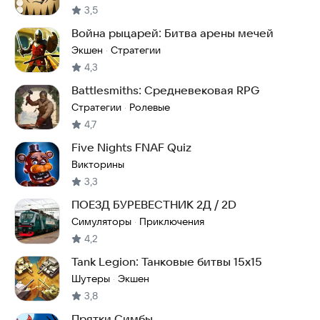
3,5
Война рыцарей: Битва арены мечей
Экшен
Стратегии
·
4,3
Battlesmiths: Средневековая RPG
Стратегии
Ролевые
·
4,7
Five Nights FNAF Quiz
Викторины
3,3
ПОЕЗД БУРЕВЕСТНИК 2Д / 2D
Симуляторы
Приключения
·
4,2
Tank Legion: Танковые битвы 15х15
Шутеры
Экшен
·
3,8
Прятки Симбы