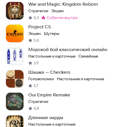
War and Magic: Kingdom Reborn
Стратегии
Экшен
·
4,3
событие внутри
Метка
:
Project CS
Экшен
Шутеры
·
3,4
Морской бой классический онлайн
Настольные и карточные
Семейные
·
3,9
Шашки — Checkers
Головоломки
Настольные и карточные
·
4,7
Our Empire Remake
Стратегии
4,8
Длинные нарды
Настольные и карточные