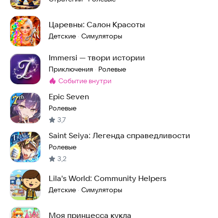
Царевны: Салон Красоты
Детские
Симуляторы
·
Immersi — твори истории
Приключения
Ролевые
·
событие внутри
Метка
:
Epic Seven
Ролевые
3,7
Saint Seiya: Легенда справедливости
Ролевые
3,2
Lila's World: Community Helpers
Детские
Симуляторы
·
Моя принцесса кукла