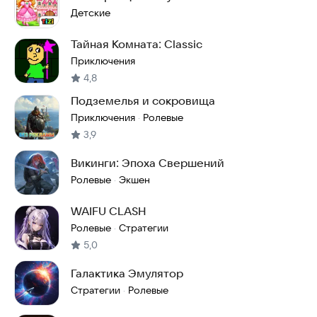
Детские
Тайная Комната: Classic
Приключения
4,8
Подземелья и сокровища
Приключения
Ролевые
·
3,9
Викинги: Эпоха Свершений
Ролевые
Экшен
·
WAIFU CLASH
Ролевые
Стратегии
·
5,0
Галактика Эмулятор
Стратегии
Ролевые
·