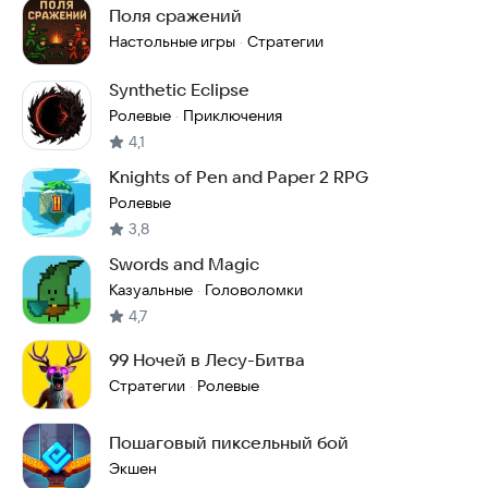
Поля сражений
Настольные игры
Стратегии
·
Synthetic Eclipse
Ролевые
Приключения
·
4,1
Knights of Pen and Paper 2 RPG
Ролевые
3,8
Swords and Magic
Казуальные
Головоломки
·
4,7
99 Ночей в Лесу-Битва
Стратегии
Ролевые
·
Пошаговый пиксельный бой
Экшен