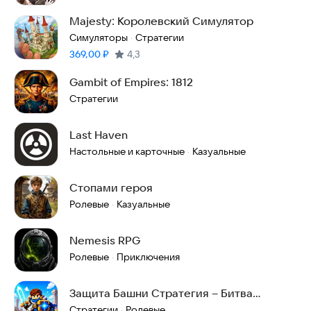
Majesty: Королевский Симулятор
Симуляторы
Стратегии
·
Цена:
369,00
₽
4,3
Gambit of Empires: 1812
Стратегии
Last Haven
Настольные и карточные
Казуальные
·
Стопами героя
Ролевые
Казуальные
·
Nemesis RPG
Ролевые
Приключения
·
Защита Башни Стратегия – Битва
Королевств
Стратегии
Ролевые
·