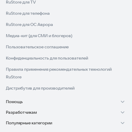
RuStore для TV
RuStore для телефона
RuStore для ОС Аврора
Медиа-кит (для СМИ и блогеров)
Пользовательское соглашение
Конфиденциальность для пользователей
Правила применения рекомендательных технологий
RuStore
Дистрибутив для производителей
Помощь
Разработчикам
Установка RuStore на TV
Популярные категории
Зарабатывать с RuStore
Установка RuStore на телефон