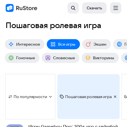
Скачать
Пошаговая ролевая игра
Интересное
Все игры
Экшен
Г
Гоночные
Словесные
Викторины
По популярности
Пошаговая ролевая игра
Б
Игры Gameboy Про: 200+ игр с геймбой