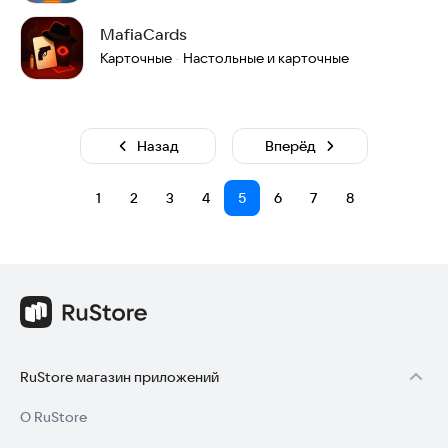
MafiaCards
Карточные
Настольные и карточные
·
Назад
Вперёд
1
2
3
4
5
6
7
8
RuStore магазин приложений
О RuStore