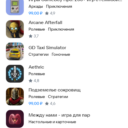
без рекламы
Аркады
Приключения
·
Цена:
99,00
₽
4,9
Arcane Afterfall
Ролевые
Приключения
·
3,7
GD Taxi Simulator
Стратегии
Гоночные
·
Aethric
Ролевые
4,8
Подземелье сокровищ
Ролевые
Стратегии
·
Цена:
99,00
₽
4,6
Между нами - игра для пар
Настольные и карточные