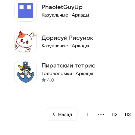
PhaoletGuyUp
Казуальные
·
Аркады
Дорисуй Рисунок
Казуальные
·
Аркады
Пиратский тетрис
Головоломки
·
Аркады
4,0
⋯
Назад
1
112
113