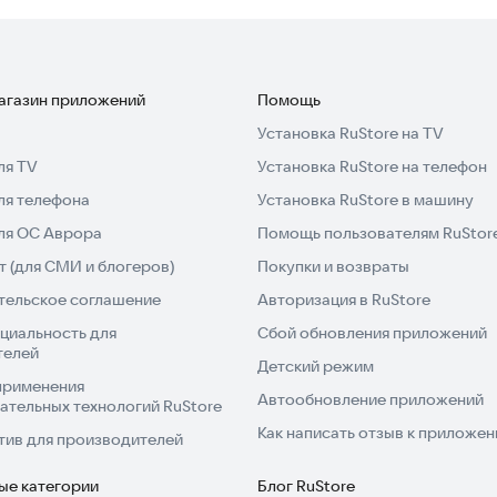
магазин приложений
Помощь
Установка RuStore на TV
ля TV
Установка RuStore на телефон
ля телефона
Установка RuStore в машину
для ОС Аврора
Помощь пользователям RuStor
 (для СМИ и блогеров)
Покупки и возвраты
тельское соглашение
Авторизация в RuStore
циальность для
Сбой обновления приложений
телей
Детский режим
применения
Автообновление приложений
ательных технологий RuStore
Как написать отзыв к приложе
тив для производителей
ые категории
Блог RuStore