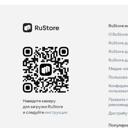
RuStore 
О RuStore
RuStore д
RuStore д
RuStore 
Медиа-кит
Пользова
Конфиден
пользова
Правила 
Наведите камеру
рекоменд
для загрузки RuStore
и следуйте
инструкции
Дистрибу
Популярн