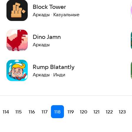
Block Tower
Аркады
·
Казуальные
Dino Jamn
Аркады
Rump Blatantly
Аркады
·
Инди
114
115
116
117
118
119
120
121
122
123