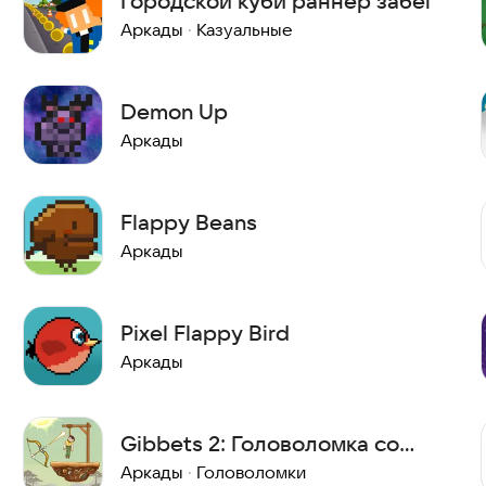
Городской куби раннер забег
Аркады
·
Казуальные
Demon Up
Аркады
Flappy Beans
Аркады
Pixel Flappy Bird
Аркады
Gibbets 2: Головоломка со
стрельбой из лука!
Аркады
·
Головоломки