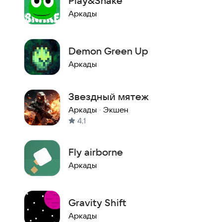
Play&Snake
Аркады
Demon Green Up
Аркады
Звездный мятеж
Аркады
·
Экшен
4,1
Fly airborne
Аркады
Gravity Shift
Аркады