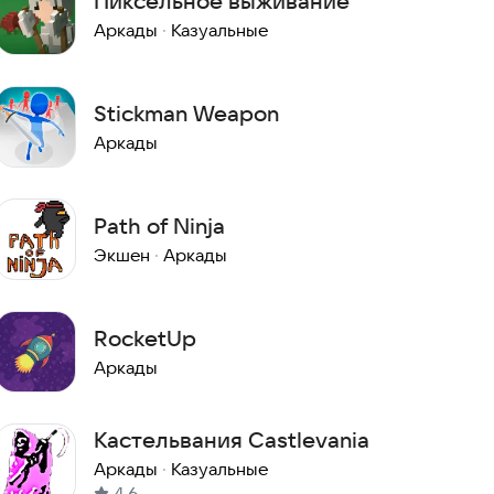
Пиксельное выживание
Аркады
·
Казуальные
Stickman Weapon
Аркады
Path of Ninja
Экшен
·
Аркады
RocketUp
Аркады
Кастельвания Castlevania
Аркады
·
Казуальные
4,6