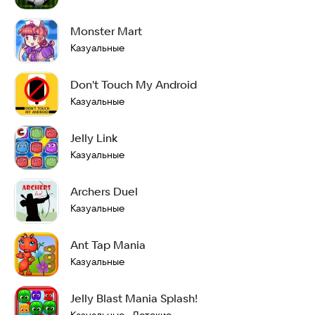
Monster Mart
Казуальные
Don't Touch My Android
Казуальные
Jelly Link
Казуальные
Archers Duel
Казуальные
Ant Tap Mania
Казуальные
Jelly Blast Mania Splash!