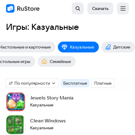
Скачать
Игры: Казуальные
Настольные и карточные
Казуальные
Детские
стольные игры
Семейные
По популярности
Бесплатные
Платные
Jewels Story Mania
Казуальные
Clean Windows
Казуальные