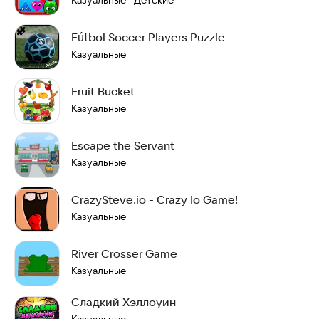
Казуальные
Детские
·
Fútbol Soccer Players Puzzle
Казуальные
Fruit Bucket
Казуальные
Escape the Servant
Казуальные
CrazySteve.io - Crazy Io Game!
Казуальные
River Crosser Game
Казуальные
Сладкий Хэллоуин