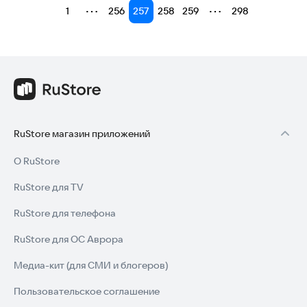
⋯
⋯
1
256
257
258
259
298
RuStore магазин приложений
О RuStore
RuStore для TV
RuStore для телефона
RuStore для ОС Аврора
Медиа-кит (для СМИ и блогеров)
Пользовательское соглашение