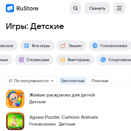
Скачать
Игры: Детские
ресное
Все игры
Экшен
Головоломки
чные
Словесные
Викторины
Спортивны
По популярности
Бесплатные
Платные
Живые раскраски для детей
Детские
Jigsaw Puzzle: Cartoon Animals
Головоломки
Детские
·