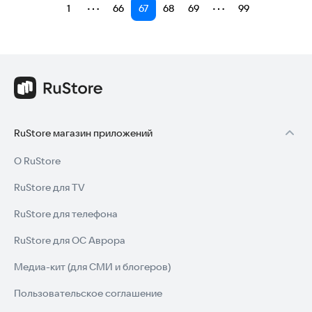
⋯
⋯
1
66
67
68
69
99
RuStore магазин приложений
О RuStore
RuStore для TV
RuStore для телефона
RuStore для ОС Аврора
Медиа-кит (для СМИ и блогеров)
Пользовательское соглашение