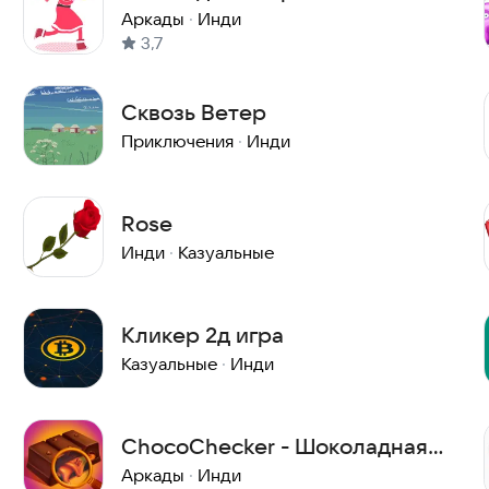
Аркады
·
Инди
3,7
Сквозь Ветер
Приключения
·
Инди
Rose
Инди
·
Казуальные
Кликер 2д игра
Казуальные
·
Инди
ChocoChecker - Шоколадная
Фабрика
Аркады
·
Инди