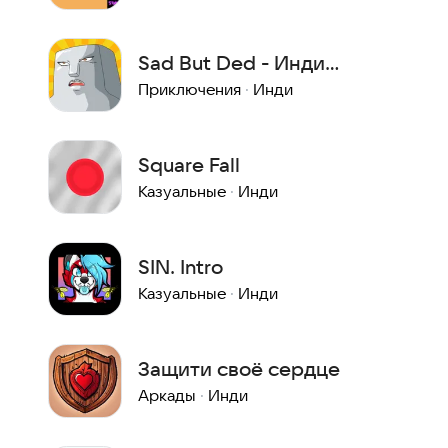
Sad But Ded - Инди
Платформер Головоломка
Приключения
·
Инди
Square Fall
Казуальные
·
Инди
SIN. Intro
Казуальные
·
Инди
Защити своё сердце
Аркады
·
Инди