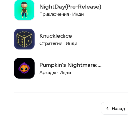
NightDay(Pre-Release)
Приключения
·
Инди
Knuckledice
Стратегии
·
Инди
Pumpkin's Nightmare:
Halloween
Аркады
·
Инди
Назад