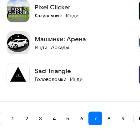
Pixel Cliсker
Казуальные
·
Инди
Машинки: Арена
Инди
·
Аркады
Sad Triangle
Головоломки
·
Инди
1
2
3
4
5
6
7
8
9