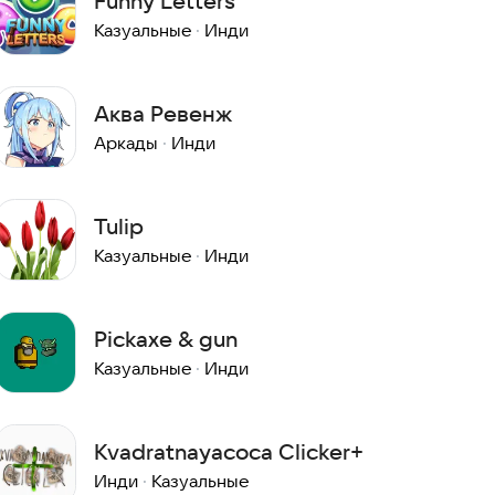
Funny Letters
Казуальные
·
Инди
Аква Ревенж
Аркады
·
Инди
Tulip
Казуальные
·
Инди
Pickaxe & gun
Казуальные
·
Инди
Kvadratnayacoca Clicker+
Инди
·
Казуальные