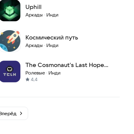
Uphill
Аркады
·
Инди
Космический путь
Аркады
·
Инди
The Cosmonaut's Last Hope
ALPHA
Ролевые
·
Инди
4,4
Вперёд