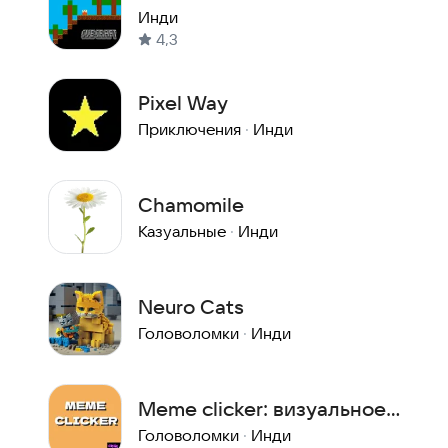
Инди
4,3
Pixel Way
Приключения
·
Инди
Chamomile
Казуальные
·
Инди
Neuro Cats
Головоломки
·
Инди
Meme clicker: визуальное
обновление
Головоломки
·
Инди