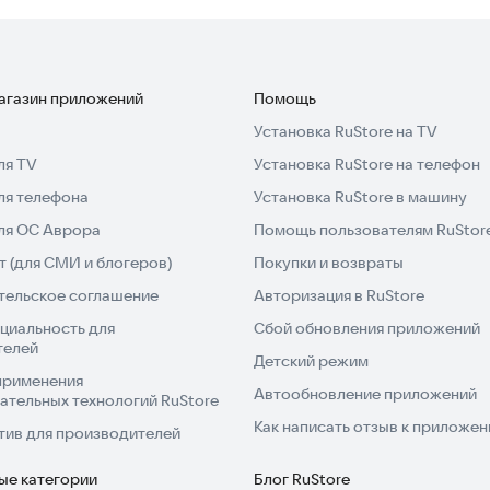
магазин приложений
Помощь
Установка RuStore на TV
ля TV
Установка RuStore на телефон
ля телефона
Установка RuStore в машину
для ОС Аврора
Помощь пользователям RuStor
 (для СМИ и блогеров)
Покупки и возвраты
тельское соглашение
Авторизация в RuStore
циальность для
Сбой обновления приложений
телей
Детский режим
применения
Автообновление приложений
ательных технологий RuStore
Как написать отзыв к приложе
тив для производителей
ые категории
Блог RuStore