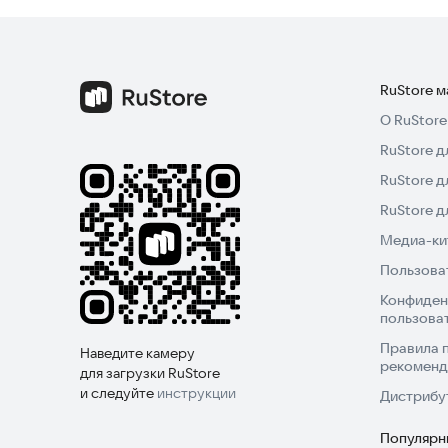
RuStore 
О RuStore
RuStore д
RuStore д
RuStore 
Медиа-кит
Пользова
Конфиден
пользова
Правила 
Наведите камеру
рекоменд
для загрузки RuStore
и следуйте
инструкции
Дистрибу
Популярн