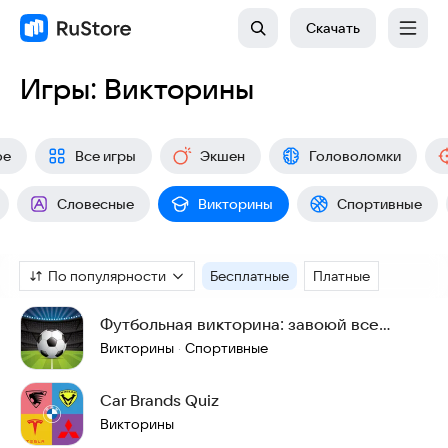
Скачать
Игры: Викторины
ое
Все игры
Экшен
Головоломки
Словесные
Викторины
Спортивные
По популярности
Бесплатные
Платные
Футбольная викторина: завоюй все
кубки!
Викторины
Спортивные
·
Car Brands Quiz
Викторины