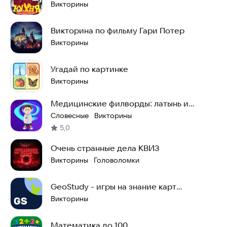
Викторины
Викторина по фильму Гари Потер
Викторины
Угадай по картинке
Викторины
Медицинские филворды: латынь и
английский
Словесные
Викторины
·
5,0
Очень странные дела КВИЗ
Викторины
Головоломки
·
GeoStudy - игры на знание карт
географии
Викторины
Математика до 100