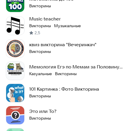
Викторины
Music teacher
Викторины
Музыкальные
·
2,5
квиз викторина "Вечеринкач"
Викторины
Мемология Егэ по Мемам за Половину
2025
Казуальные
Викторины
·
101 Картинка : Фото Викторина
Викторины
Это или То?
Викторины