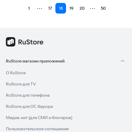
⋯
⋯
1
17
18
19
20
50
RuStore магазин приложений
О RuStore
RuStore для TV
RuStore для телефона
RuStore для ОС Аврора
Медиа-кит (для СМИ и блогеров)
Пользовательское соглашение