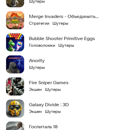
Оперативник
Шутеры
Merge Invaders - Объединить
захватчиков
Стратегии
Шутеры
·
Bubble Shooter Primitive Eggs
Головоломки
Шутеры
·
Anority
Шутеры
Fire Sniper Games
Экшен
Шутеры
·
Galaxy Divide : 3D
Экшен
Шутеры
·
Госпиталь 18