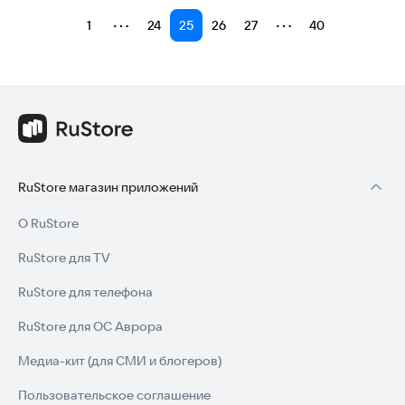
⋯
⋯
1
24
25
26
27
40
RuStore магазин приложений
О RuStore
RuStore для TV
RuStore для телефона
RuStore для ОС Аврора
Медиа-кит (для СМИ и блогеров)
Пользовательское соглашение