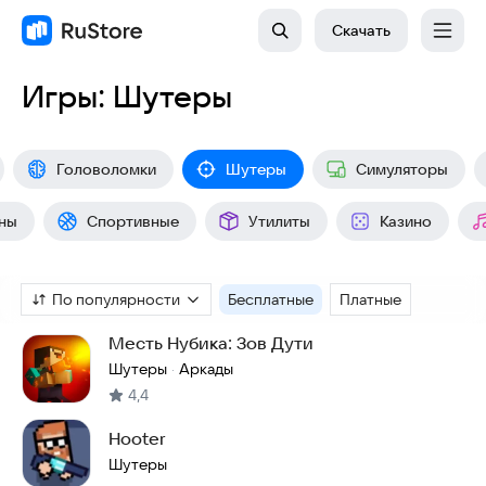
Скачать
Игры: Шутеры
Головоломки
Шутеры
Симуляторы
ны
Спортивные
Утилиты
Казино
По популярности
Бесплатные
Платные
Месть Нубика: Зов Дути
Шутеры
Аркады
·
4,4
Hooter
Шутеры