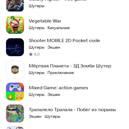
Шутеры
Vegetable War
Шутеры
Казуальные
·
Shooter MOBILE 2D Pocket code
Шутеры
Экшен
·
4,0
Мёртвая Планета - 3Д Зомби Шутер
Шутеры
Приключения
·
Mixed Game: action games
Шутеры
Экшен
·
Тралалело Тралала - Побег из тюрьмы
Экшен
Шутеры
·