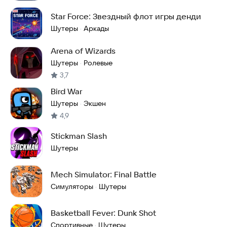
Star Force: Звездный флот игры денди
Шутеры
Аркады
·
Arena of Wizards
Шутеры
Ролевые
·
3,7
Bird War
Шутеры
Экшен
·
4,9
Stickman Slash
Шутеры
Mech Simulator: Final Battle
Симуляторы
Шутеры
·
Basketball Fever: Dunk Shot
Спортивные
Шутеры
·