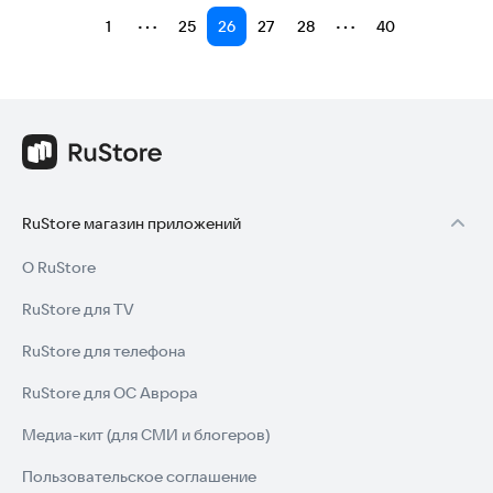
⋯
⋯
1
25
26
27
28
40
RuStore магазин приложений
О RuStore
RuStore для TV
RuStore для телефона
RuStore для ОС Аврора
Медиа-кит (для СМИ и блогеров)
Пользовательское соглашение