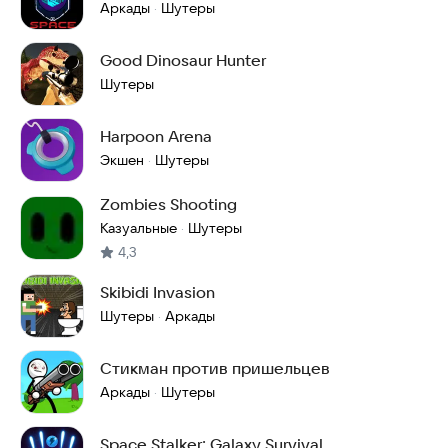
Аркады
Шутеры
·
Good Dinosaur Hunter
Шутеры
Harpoon Arena
Экшен
Шутеры
·
Zombies Shooting
Казуальные
Шутеры
·
4,3
Skibidi Invasion
Шутеры
Аркады
·
Стикман против пришельцев
Аркады
Шутеры
·
Space Stalker: Galaxy Survival