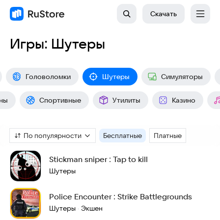
Скачать
Игры: Шутеры
Головоломки
Шутеры
Симуляторы
ны
Спортивные
Утилиты
Казино
По популярности
Бесплатные
Платные
Stickman sniper : Tap to kill
Шутеры
Police Encounter : Strike Battlegrounds
Шутеры
Экшен
·