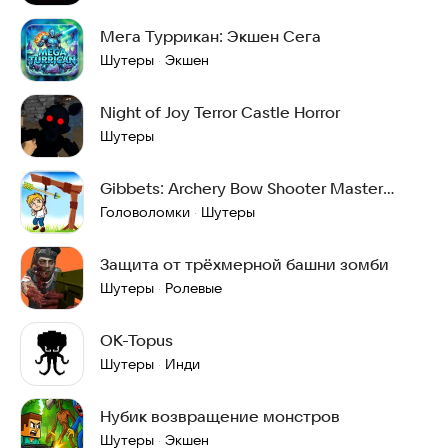
Мега Туррикан: Экшен Сега
Шутеры
Экшен
·
Night of Joy Terror Castle Horror
Шутеры
Gibbets: Archery Bow Shooter Master
Puzzle Game
Головоломки
Шутеры
·
Защита от трёхмерной башни зомби
Шутеры
Ролевые
·
OK-Topus
Шутеры
Инди
·
Нубик возвращение монстров
Шутеры
Экшен
·