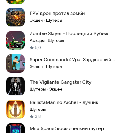
FPV дрон против зомби
Экшен
Шутеры
·
Zombie Slayer - Последний Рубеж
Аркады
Шутеры
·
5,0
Super Commando: Ура! Хардкорный
Штурм
Экшен
Шутеры
·
The Vigilante Gangster City
Шутеры
Экшен
·
BallistaMan no Archer - лучник
Шутеры
3,8
Mira Space: космический шутер