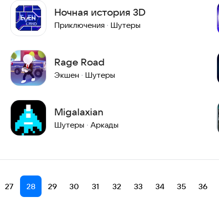
Ночная история 3D
Приключения
·
Шутеры
Rage Road
Экшен
·
Шутеры
Migalaxian
Шутеры
·
Аркады
27
28
29
30
31
32
33
34
35
36