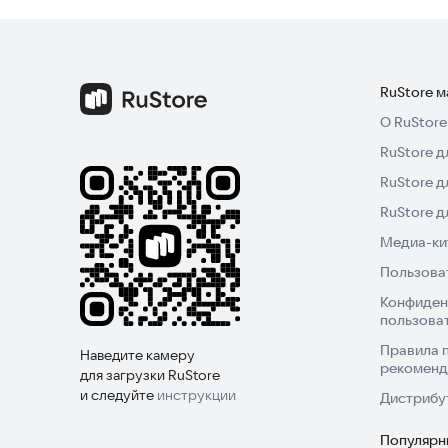
RuStore 
О RuStore
RuStore д
RuStore д
RuStore 
Медиа-кит
Пользова
Конфиден
пользова
Правила 
Наведите камеру
рекоменд
для загрузки RuStore
и следуйте
инструкции
Дистрибу
Популярн