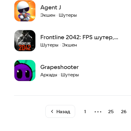
Agent J
Экшен
·
Шутеры
Frontline 2042: FPS шутер,
Онлайн стрелялка
Шутеры
·
Экшен
Grapeshooter
Аркады
·
Шутеры
⋯
Назад
1
25
26