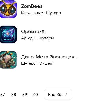
ZomBees
Казуальные
·
Шутеры
Орбита-X
Аркады
·
Шутеры
Дино-Меха Эволюция:
Безумная Стрельба
Шутеры
·
Экшен
37
38
39
40
Вперёд