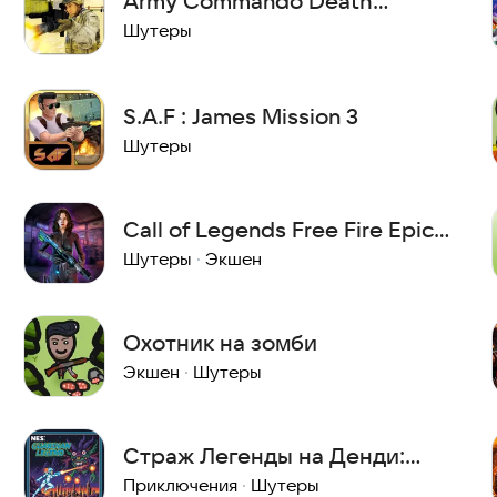
Army Commando Death
Shooter 3D
Шутеры
S.A.F : James Mission 3
Шутеры
Call of Legends Free Fire Epic
Survival
Шутеры
·
Экшен
Охотник на зомби
Экшен
·
Шутеры
Страж Легенды на Денди:
Приключения
Приключения
·
Шутеры