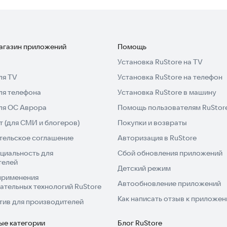
магазин приложений
Помощь
Установка RuStore на TV
ля TV
Установка RuStore на телефон
ля телефона
Установка RuStore в машину
для ОС Аврора
Помощь пользователям RuStor
 (для СМИ и блогеров)
Покупки и возвраты
тельское соглашение
Авторизация в RuStore
циальность для
Сбой обновления приложений
телей
Детский режим
применения
Автообновление приложений
ательных технологий RuStore
Как написать отзыв к приложе
тив для производителей
ые категории
Блог RuStore