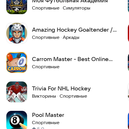
Моя Футбольная Академия
Спортивные
·
Симуляторы
Amazing Hockey Goaltender /
Хоккейный вратарь
Спортивные
·
Аркады
Carrom Master - Best Online
Carrom Disc Pool Game
Спортивные
Trivia For NHL Hockey
Викторины
·
Спортивные
Pool Master
Спортивные
5,0