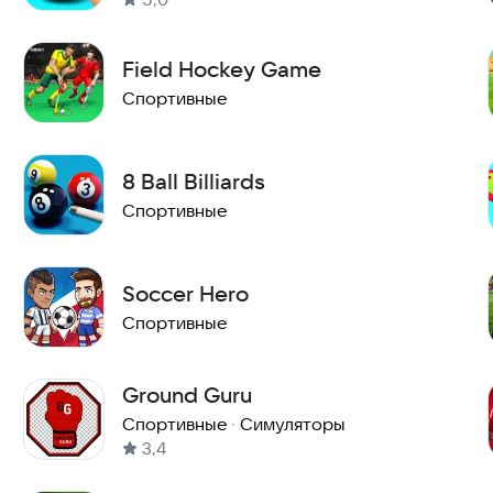
Field Hockey Game
Спортивные
8 Ball Billiards
Спортивные
Soccer Hero
Спортивные
Ground Guru
Спортивные
·
Симуляторы
3,4