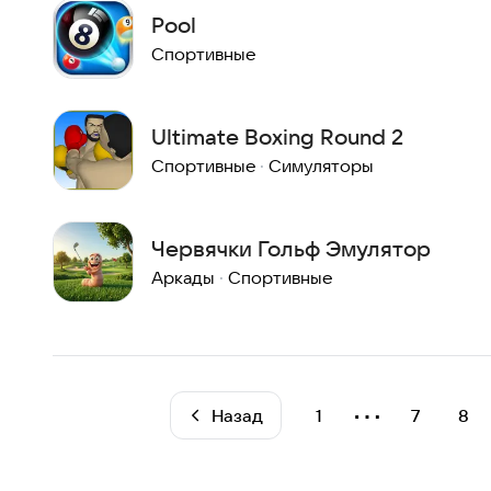
Pool
Спортивные
Ultimate Boxing Round 2
Спортивные
·
Симуляторы
Червячки Гольф Эмулятор
Аркады
·
Спортивные
⋯
Назад
1
7
8