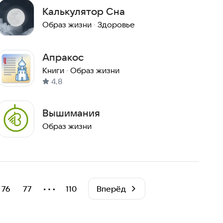
Калькулятор Сна
Образ жизни
·
Здоровье
Апракос
Книги
·
Образ жизни
4,8
Вышимания
Образ жизни
⋯
76
77
110
Вперёд