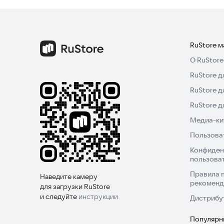
RuStore 
О RuStore
RuStore д
RuStore д
RuStore 
Медиа-кит
Пользова
Конфиден
пользова
Правила 
Наведите камеру
рекоменд
для загрузки RuStore
и следуйте
инструкции
Дистрибу
Популярн