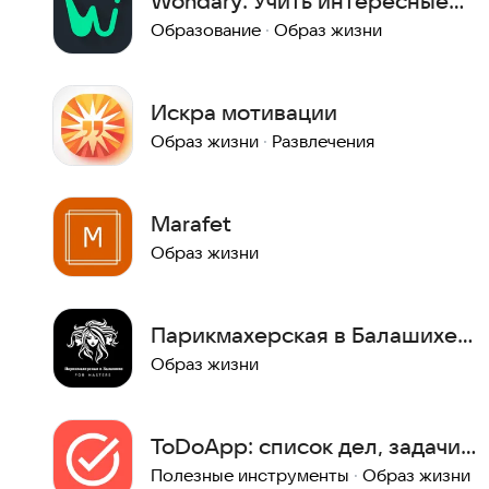
Wondary: Учить интересные
слова
Образование
·
Образ жизни
Искра мотивации
Образ жизни
·
Развлечения
Marafet
Образ жизни
Парикмахерская в Балашихе -
для мастеров
Образ жизни
ToDoApp: список дел, задачи
и напоминания
Полезные инструменты
·
Образ жизни