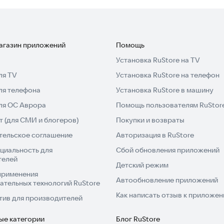
магазин приложений
Помощь
Установка RuStore на TV
ля TV
Установка RuStore на телефон
ля телефона
Установка RuStore в машину
для ОС Аврора
Помощь пользователям RuStor
 (для СМИ и блогеров)
Покупки и возвраты
тельское соглашение
Авторизация в RuStore
циальность для
Сбой обновления приложений
телей
Детский режим
применения
Автообновление приложений
ательных технологий RuStore
Как написать отзыв к приложе
тив для производителей
ые категории
Блог RuStore