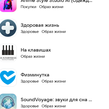
Anime Style Studio AI (Одежда
с принтами)
Покупки
·
Образ жизни
Здоровая жизнь
Здоровье
·
Образ жизни
На клавишах
Образ жизни
Физминутка
Здоровье
·
Образ жизни
SoundVoyage: звуки для сна и
релакса
Здоровье
·
Образ жизни