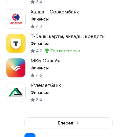
3,4
Халва – Совкомбанк
Финансы
4,3
Т-Банк: карты, вклады, кредиты
Финансы
4,2
топ категории
Метка
:
МКБ Онлайн
Финансы
4,6
Углеметбанк
Финансы
3,4
Вперёд