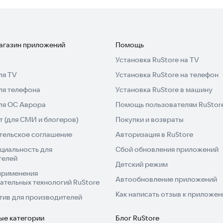
магазин приложений
Помощь
Установка RuStore на TV
ля TV
Установка RuStore на телефон
ля телефона
Установка RuStore в машину
для ОС Аврора
Помощь пользователям RuStor
 (для СМИ и блогеров)
Покупки и возвраты
тельское соглашение
Авторизация в RuStore
циальность для
Сбой обновления приложений
телей
Детский режим
применения
Автообновление приложений
ательных технологий RuStore
Как написать отзыв к приложе
тив для производителей
ые категории
Блог RuStore