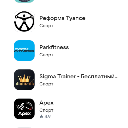
Реформа Туапсе
Спорт
Parkfitness
Спорт
Sigma Trainer - Бесплатный
спортивный трекер.
Спорт
Apex
Спорт
4,9