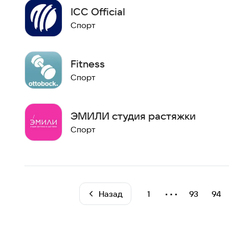
ICC Official
Спорт
Fitness
Спорт
ЭМИЛИ студия растяжки
Спорт
⋯
Назад
1
93
94