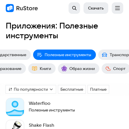
Скачать
Приложения: Полезные
инструменты
ударственные
Полезные инструменты
Транспор
разование
Книги
Образ жизни
Спорт
По популярности
Бесплатные
Платные
Waterfloo
Полезные инструменты
Shake Flash