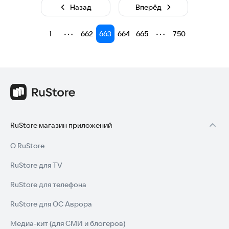
Назад
Вперёд
⋯
⋯
1
662
663
664
665
750
RuStore магазин приложений
О RuStore
RuStore для TV
RuStore для телефона
RuStore для ОС Аврора
Медиа-кит (для СМИ и блогеров)