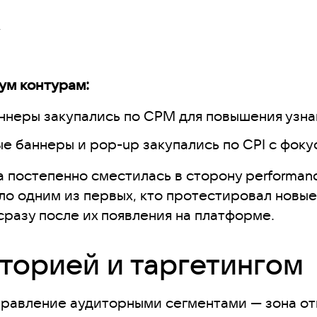
,
ум контурам:
ннеры закупались по CPM для повышения узна
е баннеры и pop-up закупались по CPI с фоку
а постепенно сместилась в сторону performan
ло одним из первых, кто протестировал новы
разу после их появления на платформе.
иторией и таргетингом
управление аудиторными сегментами — зона о