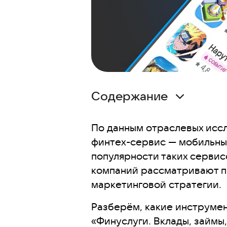
Содержание
О проекте
По данным отраслевых иссл
Стратегия размещения и фор
финтех-сервис — мобильны
Работа с аудиторией и таргет
популярности таких сервис
Управление бюджетом и опти
компаний рассматривают п
Ограничения мультипродуктов
маркетинговой стратегии.
Оценка инкрементальности
Разберём, какие инструме
Креативная стратегия
«Финуслуги. Вклады, займы
Результаты кампании