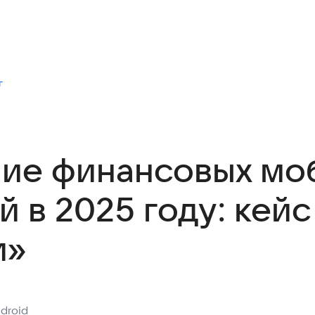
г
ие финансовых мо
 в 2025 году: кейс
и»
droid