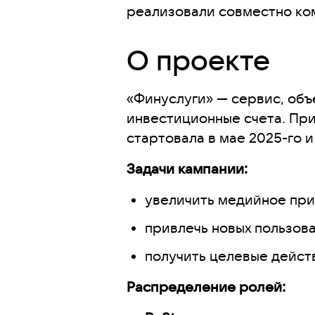
реализовали совместно ком
Тренды продвижения финтех-
Почему продвижение в магази
О проекте
Похожие статьи
«Финуслуги» — сервис, об
инвестиционные счета. При
стартовала в мае 2025-го и
Задачи кампании:
увеличить медийное при
привлечь новых пользов
получить целевые дейст
Распределение ролей: