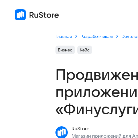
Главная
Разработчикам
DevБло
Бизнес
Кейс
Продвижен
приложений
«Финуслуг
RuStore
Магазин приложений для An