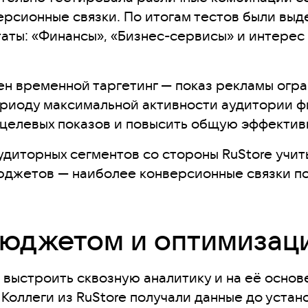
рсионные связки. По итогам тестов были выде
аты: «Финансы», «Бизнес-сервисы» и интерес 
н временной таргетинг — показ рекламы огра
периоду максимальной активности аудитории ф
ецелевых показов и повысить общую эффекти
удиторных сегментов со стороны RuStore учи
джетов — наиболее конверсионные связки по
бюджетом и оптимизац
 выстроить сквозную аналитику и на её основ
оллеги из RuStore получали данные до устано