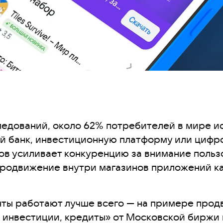
едований, около 62% потребителей в мире ис
маты
й банк, инвестиционную платформу или цифро
ингом
ов усиливает конкуренцию за внимание польз
мизация
родвижение внутри магазинов приложений ка
ого продвижения
нты работают лучше всего — на примере про
, инвестиции, кредиты» от Московской биржи 