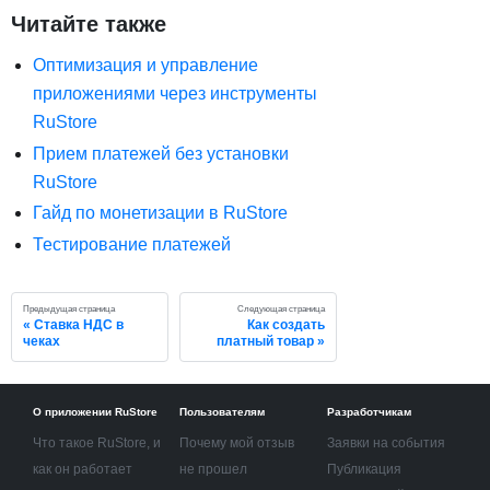
Читайте также
Оптимизация и управление
приложениями через инструменты
RuStore
Прием платежей без установки
RuStore
Гайд по монетизации в RuStore
Тестирование платежей
Предыдущая страница
Следующая страница
Ставка НДС в
Как создать
чеках
платный товар
О приложении RuStore
Пользователям
Разработчикам
Что такое RuStore, и
Почему мой отзыв
Заявки на события
как он работает
не прошел
Публикация