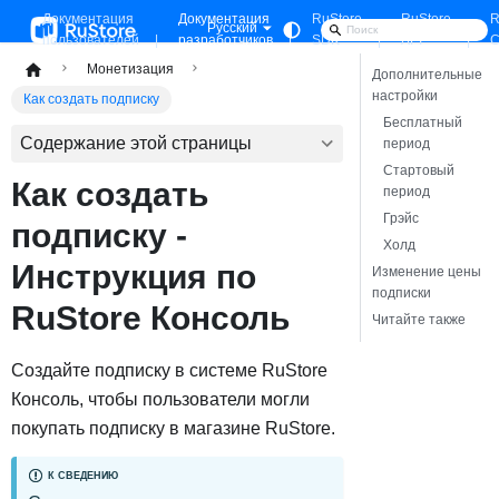
Документация
Документация
RuStore
RuStore
R
Русский
пользователей
разработчиков
SDK
API
C
Монетизация
Дополнительные
настройки
Как создать подписку
Бесплатный
Содержание этой страницы
период
Стартовый
Как создать
период
Грэйс
подписку -
Холд
Инструкция по
Изменение цены
подписки
RuStore Консоль
Читайте также
Создайте подписку в системе RuStore
Консоль, чтобы пользователи могли
покупать подписку в магазине RuStore.
К СВЕДЕНИЮ