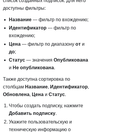
список созданных подписок. Для него
доступны фильтры:
Название
— фильтр по вхождению;
Идентификатор
— фильтр по
вхождению;
Цена
— фильтр по диапазону
от
и
до
;
Статус
— значения
Опубликована
и
Не опубликована
.
Также доступна сортировка по
столбцам
Название
,
Идентификатор
,
Обновлена
,
Цена
и
Статус
.
Чтобы создать подписку, нажмите
Добавить подписку
.
Укажите пользовательскую и
техническую информацию о