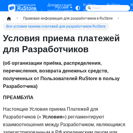
Документация
Документация
RuStore
RuStore
R
Русский
пользователей
разработчиков
SDK
API
C
Правовая информация для разработчиков в RuStore
Все условия приема платежей для разработчиков RuStore
Условия приема платежей
для Разработчиков
(об организации приёма, распределения,
перечисления, возврата денежных средств,
полученных от Пользователей RuStore в пользу
Разработчика)
ПРЕАМБУЛА
Настоящие Условия приема Платежей для
Разработчиков («
Условия
») регламентируют
взаимоотношения между Разработчиком, являющимся
зарегистрированным в РФ юридическим лицом или