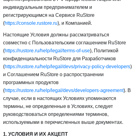
индивидуальным предпринимателем и
регистрирующимся на Сервисе RuStore
(
https://console.rustore.ru
), и Компанией.
Настоящие Условия должны рассматриваться
совместно с Пользовательским соглашением RuStore
(
https://rustore.ru/help/legal/terms-of-use
), Политикой
конфиденциальности RuStore для Разработчиков
(
https://rustore.ru/help/legal/devs/privacy-policy-developers
)
и Соглашением RuStore о распространении
программных продуктов
(
https://rustore.ru/help/legal/devs/developers-agreement
). В
случае, если в настоящих Условиях упоминаются
термины, не определенные в Условиях, следует
руководствоваться определениями терминов,
используемыми в перечисленных выше документах.
1. УСЛОВИЯ И ИХ АКЦЕПТ