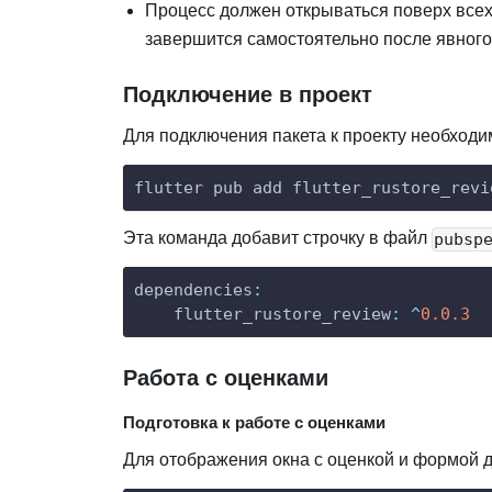
Процесс должен открываться поверх всех 
завершится самостоятельно после явного
Подключение в проект
Для подключения пакета к проекту необход
flutter pub add flutter_rustore_revi
Эта команда добавит строчку в файл
pubsp
dependencies
:
flutter_rustore_review
:
^
0.0
.3
Работа с оценками
Подготовка к работе с оценками
Для отображения окна с оценкой и формой 