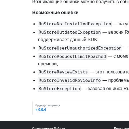
Возникающие ошибки можно получить в со
Возможные ошибки
— на ус
RuStoreNotInstalledException
— версия Ru
RuStoreOutdatedException
поддерживает данный SDK
;
— 
RuStoreUserUnauthorizedException
— с момен
RuStoreRequestLimitReached
времени
;
— этот пользоват
RuStoreReviewExists
— проблем
RuStoreInvalidReviewInfo
— базовая ошибка RuS
RuStoreException
Предыдущая страница
0.0.4
О приложении RuStore
Пользова