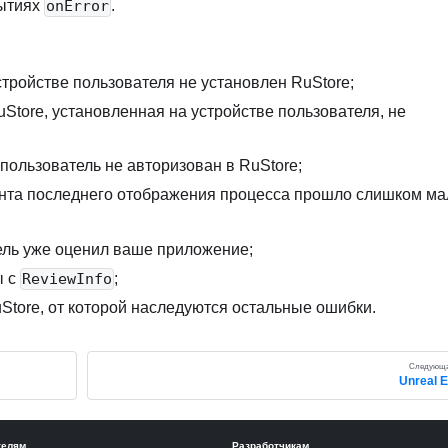
бытиях
.
onError
тройстве пользователя не установлен RuStore
;
Store, установленная на устройстве пользователя, не
пользователь не авторизован в RuStore
;
та последнего отображения процесса прошло слишком ма
ель уже оценил ваше приложение
;
ы с
;
ReviewInfo
tore, от которой наследуются остальные ошибки
.
Следующа
Unreal 
телям
Разработчикам