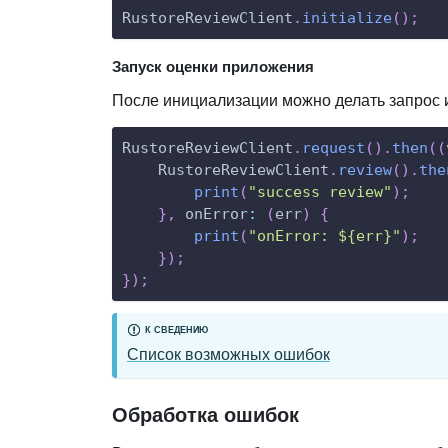
RustoreReviewClient
.
initialize
(
)
;
Запуск оценки приложения
После инициализации можно делать запрос 
RustoreReviewClient
.
request
(
)
.
then
(
(
RustoreReviewClient
.
review
(
)
.
the
print
(
"success review"
)
;
}
,
onError
:
(
err
)
{
print
(
"onError: ${err}"
)
;
}
)
;
}
)
;
К СВЕДЕНИЮ
Список возможных ошибок
Обработка ошибок