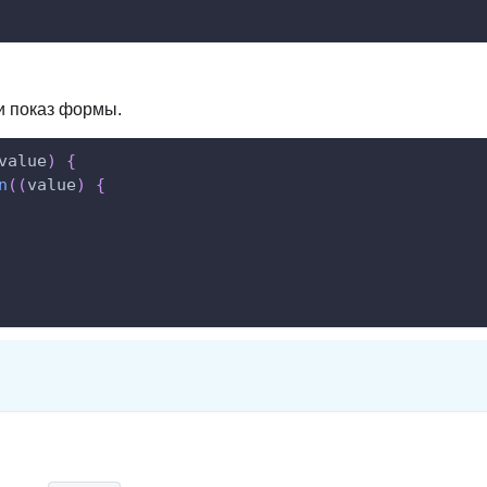
и показ формы.
value
)
{
n
(
(
value
)
{