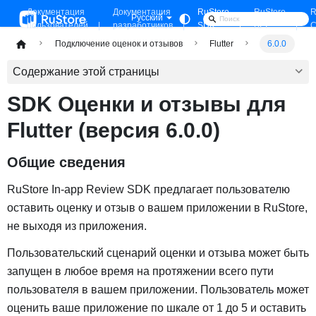
Документация
Документация
RuStore
RuStore
R
Русский
пользователей
разработчиков
SDK
API
C
Подключение оценок и отзывов
Flutter
6.0.0
Содержание этой страницы
SDK Оценки и отзывы для
Flutter (версия 6.0.0)
Общие сведения
RuStore In-app Review SDK предлагает пользователю
оставить оценку и отзыв о вашем приложении в RuStore,
не выходя из приложения.
Пользовательский сценарий оценки и отзыва может быть
запущен в любое время на протяжении всего пути
пользователя в вашем приложении. Пользователь может
оценить ваше приложение по шкале от 1 до 5 и оставить