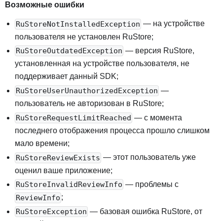
Возможные ошибки
— на устройстве
RuStoreNotInstalledException
пользователя не установлен RuStore
;
— версия RuStore,
RuStoreOutdatedException
установленная на устройстве пользователя, не
поддерживает данный SDK
;
—
RuStoreUserUnauthorizedException
пользователь не авторизован в RuStore
;
— с момента
RuStoreRequestLimitReached
последнего отображения процесса прошло слишком
мало времени
;
— этот пользователь уже
RuStoreReviewExists
оценил ваше приложение
;
— проблемы с
RuStoreInvalidReviewInfo
;
ReviewInfo
— базовая ошибка RuStore, от
RuStoreException