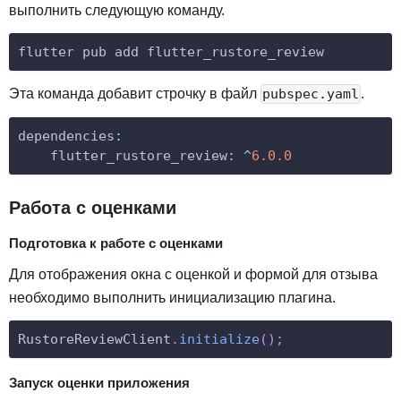
выполнить следующую команду.
flutter pub add flutter_rustore_review
Эта команда добавит строчку в файл
.
pubspec.yaml
dependencies
:
flutter_rustore_review
:
^
6.0
.0
Работа с оценками
Подготовка к работе с оценками
Для отображения окна с оценкой и формой для отзыва
необходимо выполнить инициализацию плагина.
RustoreReviewClient
.
initialize
(
)
;
Запуск оценки приложения