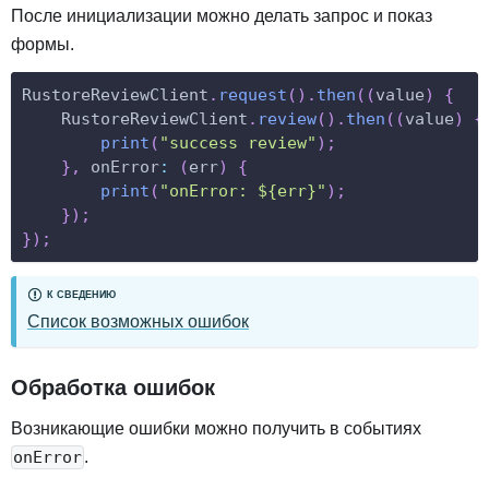
После инициализации можно делать запрос и показ
формы.
RustoreReviewClient
.
request
(
)
.
then
(
(
value
)
{
RustoreReviewClient
.
review
(
)
.
then
(
(
value
)
{
print
(
"success review"
)
;
}
,
onError
:
(
err
)
{
print
(
"onError: ${err}"
)
;
}
)
;
}
)
;
К СВЕДЕНИЮ
Список возможных ошибок
Обработка ошибок
Возникающие ошибки можно получить в событиях
.
onError