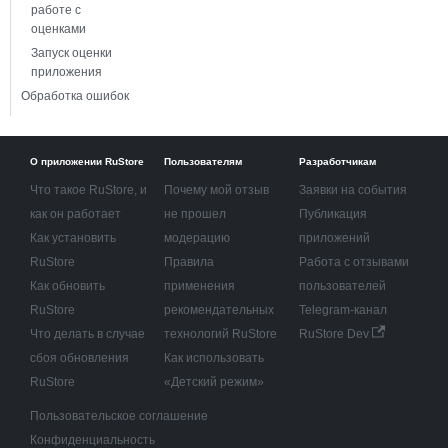
работе с
оценками
Запуск оценки
приложения
Обработка ошибок
О приложении RuStore
Пользователям
Разработчикам
Что такое RuStore, и
Почему мой отзыв
Заявки на события
как он работает
не прошел
Публикация
Как установить
модерацию
приложений
RuStore
Правила
Работа с отзывами
Как обновить
применения
пользователей
RuStore
рекомендательных
Telegram-канал
Что делать в случае
технологий RuStore
RuStore Dev
сбоя обновления
Как использовать
RuStore
«Детский режим»
Пользовательское соглашение
Конфиденциальность