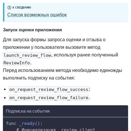
К СВЕДЕНИЮ
Список возможных ошибок
Запуск оценки приложения
Для запуска формы запроса оценки и отзыва о
приложении у пользователя вызовите метод
, используя ранее полученный
launch_review_flow
.
ReviewInfo
Перед использованием метода необходимо единожды
выполнить подписку на события:
;
on_request_review_flow_success
.
on_request_review_flow_failure
Подписка на события
func 
_ready
(
)
:
    # Инициализация _review_client