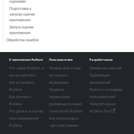
оценками
Подготовка к
запуску оценки
приложения
Запуск оценки
приложения
Обработка ошибок
О приложении RuStore
Пользователям
Разработчикам
Что такое RuStore, и
Почему мой отзыв
Заявки на события
как он работает
не прошел
Публикация
Как установить
модерацию
приложений
RuStore
Правила
Работа с отзывами
Как обновить
применения
пользователей
RuStore
рекомендательных
Telegram-канал
Что делать в случае
технологий RuStore
RuStore Dev
сбоя обновления
Как использовать
RuStore
«Детский режим»