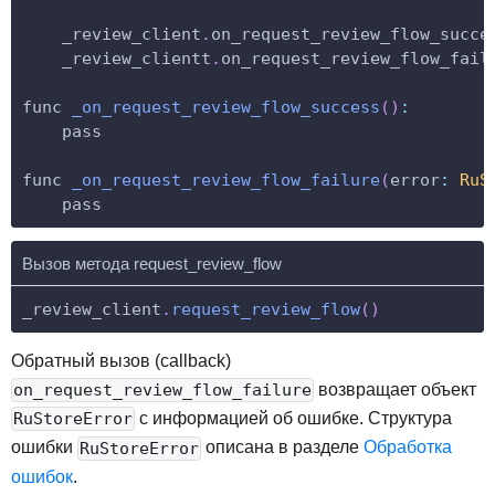
    _review_client
.
on_request_review_flow_succe
    _review_clientt
.
on_request_review_flow_fail
func 
_on_request_review_flow_success
(
)
:
    pass
func 
_on_request_review_flow_failure
(
error
:
RuS
    pass
Вызов метода request_review_flow
_review_client
.
request_review_flow
(
)
Обратный вызов (callback)
возвращает объект
on_request_review_flow_failure
с информацией об ошибке. Структура
RuStoreError
ошибки
описана в разделе
Обработка
RuStoreError
ошибок
.