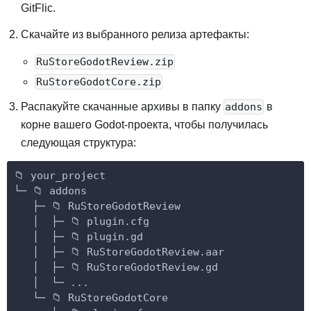
GitFlic.
Скачайте из выбранного релиза артефакты:
RuStoreGodotReview.zip
RuStoreGodotCore.zip
Распакуйте скачанные архивы в папку
в
addons
корне вашего Godot-проекта, чтобы получилась
следующая структура:
📁 your_project
└─ 📁 addons
   ├─ 📁 RuStoreGodotReview
   │  ├─ 📁 plugin.cfg
   │  ├─ 📁 plugin.gd
   │  ├─ 📁 RuStoreGodotReview.aar
   │  ├─ 📁 RuStoreGodotReview.gd
   │  └─ ...
   └─ 📁 RuStoreGodotCore