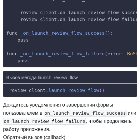
    _review_client
.
on_launch_review_flow_succes
    _review_client
.
on_launch_review_flow_failur
func 
_on_launch_review_flow_success
(
)
:
    pass
func 
_on_launch_review_flow_failure
(
error
:
RuSt
    pass
Вызов метода launch_review_flow
_review_client
.
launch_review_flow
(
)
Дождитесь уведомления о завершении формы
пользователем в
или
on_launch_review_flow_success
, чтобы продолжить
on_launch_review_flow_failure
работу приложения.
Обратный вызов (callback)