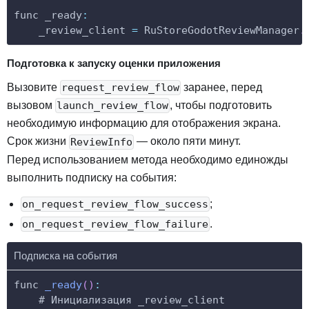
func _ready
:
    _review_client 
=
RuStoreGodotReviewManager
.
Подготовка к запуску оценки приложения
Вызовите
заранее, перед
request_review_flow
вызовом
, чтобы подготовить
launch_review_flow
необходимую информацию для отображения экрана.
Срок жизни
— около пяти минут.
ReviewInfo
Перед использованием метода необходимо единожды
выполнить подписку на события:
;
on_request_review_flow_success
.
on_request_review_flow_failure
Подписка на события
func 
_ready
(
)
:
    # Инициализация _review_client