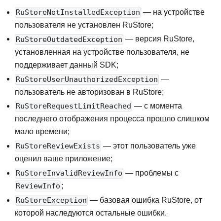
— на устройстве
RuStoreNotInstalledException
пользователя не установлен RuStore
;
— версия RuStore,
RuStoreOutdatedException
установленная на устройстве пользователя, не
поддерживает данный SDK
;
—
RuStoreUserUnauthorizedException
пользователь не авторизован в RuStore
;
— с момента
RuStoreRequestLimitReached
последнего отображения процесса прошло слишком
мало времени
;
— этот пользователь уже
RuStoreReviewExists
оценил ваше приложение
;
— проблемы с
RuStoreInvalidReviewInfo
;
ReviewInfo
— базовая ошибка RuStore, от
RuStoreException
которой наследуются остальные ошибки
.