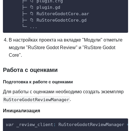
      ├─ 📁 plugin.cfg
      ├─ 📁 plugin.gd
      ├─ 📁 RuStoreGodotCore.aar
      ├─ 📁 RuStoreGodotCore.gd
      └─ ...
В настройках проекта на вкладке "Модули" отметьте
модули "RuStore Godot Review" и "RuStore Godot
Core".
Работа с оценками
Подготовка к работе с оценками
Для работы с оценками необходимо создать экземпляр
.
RuStoreGodotReviewManager
Инициализация
var
_review_client
:
RuStoreGodotReviewManager
=