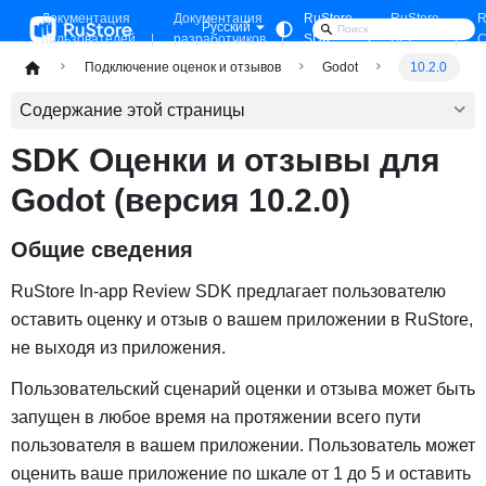
Документация
Документация
RuStore
RuStore
R
Русский
пользователей
разработчиков
SDK
API
C
Подключение оценок и отзывов
Godot
10.2.0
Содержание этой страницы
SDK Оценки и отзывы для
Godot (версия
10.2.0
)
Общие сведения
RuStore In-app Review SDK предлагает пользователю
оставить оценку и отзыв о вашем приложении в RuStore,
не выходя из приложения.
Пользовательский сценарий оценки и отзыва может быть
запущен в любое время на протяжении всего пути
пользователя в вашем приложении. Пользователь может
оценить ваше приложение по шкале от 1 до 5 и оставить