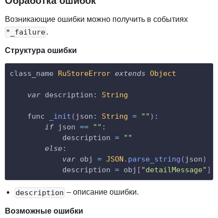
Обработка ошибок
Возникающие ошибки можно получить в событиях
.
*_failure
Структура ошибки
class_name 
RuStoreError
extends
Object
var
description
:
String
    func 
_init
(
json
:
String
=
""
)
:
if
 json 
==
""
:
            description 
=
""
else
:
var
 obj 
=
JSON
.
parse_string
(
json
)
            description 
=
 obj
[
"detailMessage"
]
– описание ошибки
.
description
Возможные ошибки