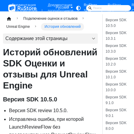
Документация
Документация
RuStore
RuStore
R
Русский
пользователей
разработчиков
SDK
API
C
Подключение оценок и отзывов
Версия SDK
10.5.0
Unreal Engine
История обновлений
Версия SDK
Содержание этой страницы
10.3.1
Версия SDK
Историй обновлений
10.3.0
Версия SDK
SDK Оценки и
10.2.0
Версия SDK
отзывы для Unreal
10.1.0
Engine
Версия SDK
10.0.0
Версия SDK
Версия SDK 10.5.0
9.1.0
Версия SDK
Версия SDK review 10.5.0.
9.0.1
Исправлена ошибка, при которой
Версия SDK
LaunchReviewFlow без
8.0.0