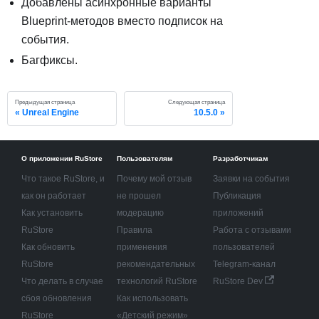
Добавлены асинхронные варианты
Blueprint-методов вместо подписок на
события.
Багфиксы.
Предыдущая страница
Следующая страница
Unreal Engine
10.5.0
О приложении RuStore
Пользователям
Разработчикам
Что такое RuStore, и
Почему мой отзыв
Заявки на события
как он работает
не прошел
Публикация
Как установить
модерацию
приложений
RuStore
Правила
Работа с отзывами
Как обновить
применения
пользователей
RuStore
рекомендательных
Telegram-канал
Что делать в случае
технологий RuStore
RuStore Dev
сбоя обновления
Как использовать
RuStore
«Детский режим»