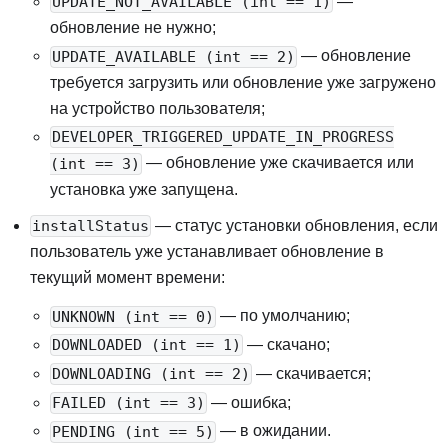
—
UPDATE_NOT_AVAILABLE (
int ==
1)
обновление не нужно
;
— обновление
UPDATE_AVAILABLE (
int ==
2)
требуется загрузить или обновление уже загружено
на устройство пользователя
;
DEVELOPER_TRIGGERED_UPDATE_IN_PROGRESS
— обновление уже скачивается или
(
int ==
3)
установка уже запущена
.
— статус установки обновления, если
installStatus
пользователь уже устанавливает обновление в
текущий момент времени
:
— по умолчанию
;
UNKNOWN (
int ==
0)
— скачано
;
DOWNLOADED (
int ==
1)
— скачивается
;
DOWNLOADING (
int ==
2)
— ошибка
;
FAILED (
int ==
3)
— в ожидании
.
PENDING (
int ==
5)