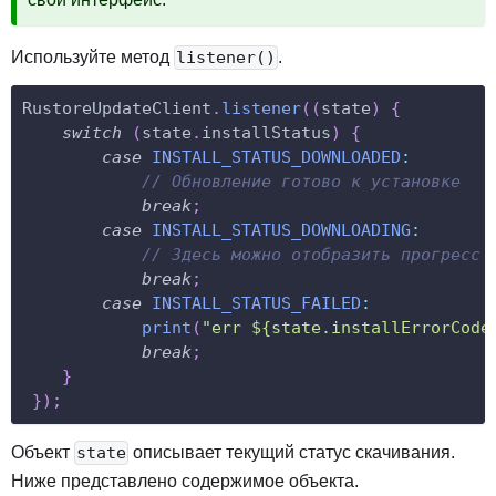
Используйте метод
.
listener()
RustoreUpdateClient
.
listener
(
(
state
)
{
switch
(
state
.
installStatus
)
{
case
INSTALL_STATUS_DOWNLOADED
:
// Обновление готово к установке
break
;
case
INSTALL_STATUS_DOWNLOADING
:
// Здесь можно отобразить прогресс 
break
;
case
INSTALL_STATUS_FAILED
:
print
(
"err ${state.installErrorCode
break
;
}
}
)
;
Объект
описывает текущий статус скачивания.
state
Ниже представлено содержимое объекта.