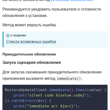
Рекомендуется уведомить пользователя о готовности
обновления к установке.
Метод может вернуть ошибку.
К СВЕДЕНИЮ
Список возможных ошибок
Принудительное обновление
Запуск сценария обновления
Для запуска скачивания принудительного обновления
приложения вызовите метод
.
immediate()
RustoreUpdateClient
.
immediate
(
)
.
then
(
(
value
)
{
print
(
"silent code ${value.code}"
)
;
}
)
.
catchError
(
(
err
)
{
print
(
"immediate err ${err}"
)
;