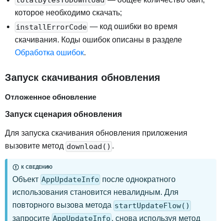
которое необходимо скачать
;
— код ошибки во время
installErrorCode
скачивания. Коды ошибок описаны в разделе
Обработка ошибок
.
Запуск скачивания обновления
Отложенное обновление
Запуск сценария обновления
Для запуска скачивания обновления приложения
вызовите метод
.
download()
К СВЕДЕНИЮ
Объект
после однократного
AppUpdateInfo
использования становится невалидным. Для
повторного вызова метода
startUpdateFlow()
запросите
, снова используя метод
AppUpdateInfo