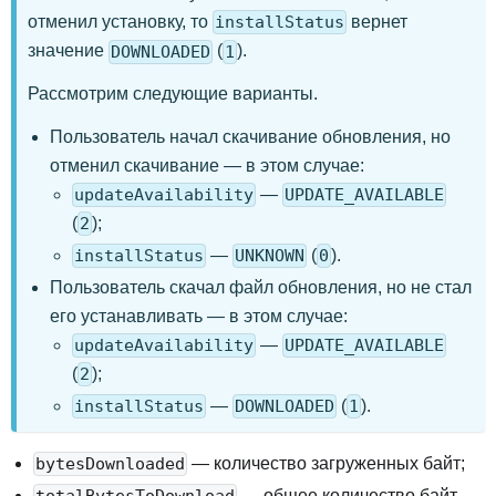
отменил установку, то
вернет
installStatus
значение
(
).
DOWNLOADED
1
Рассмотрим следующие варианты.
Пользователь начал скачивание обновления, но
отменил скачивание — в этом случае:
—
updateAvailability
UPDATE_AVAILABLE
(
);
2
—
(
).
installStatus
UNKNOWN
0
Пользователь скачал файл обновления, но не стал
его устанавливать — в этом случае:
—
updateAvailability
UPDATE_AVAILABLE
(
);
2
—
(
).
installStatus
DOWNLOADED
1
— количество загруженных байт
;
bytesDownloaded
— общее количество байт,
totalBytesToDownload