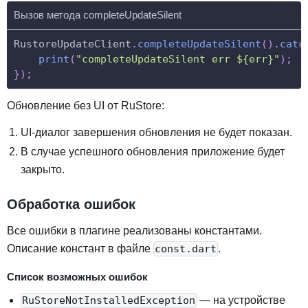
Вызов метода completeUpdateSilent
RustoreUpdateClient
.
completeUpdateSilent
(
)
.
catc
print
(
"completeUpdateSilent err ${err}"
)
;
}
)
;
Обновление без UI от RuStore:
UI-диалог завершения обновления не будет показан.
В случае успешного обновления приложение будет
закрыто.
Обработка ошибок
Все ошибки в плагине реализованы константами.
Описание констант в файле
.
const.dart
Список возможных ошибок
— на устройстве
RuStoreNotInstalledException