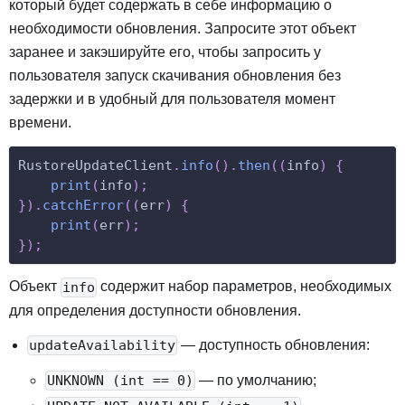
который будет содержать в себе информацию о
необходимости обновления. Запросите этот объект
заранее и закэшируйте его, чтобы запросить у
пользователя запуск скачивания обновления без
задержки и в удобный для пользователя момент
времени.
RustoreUpdateClient
.
info
(
)
.
then
(
(
info
)
{
print
(
info
)
;
}
)
.
catchError
(
(
err
)
{
print
(
err
)
;
}
)
;
Объект
содержит набор параметров, необходимых
info
для определения доступности обновления.
— доступность обновления
:
updateAvailability
— по умолчанию
;
UNKNOWN (
int ==
0)