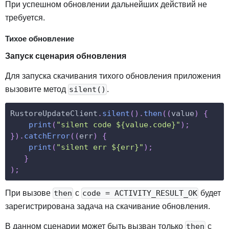
При успешном обновлении дальнейших действий не
требуется.
Тихое обновление
Запуск сценария обновления
Для запуска скачивания тихого обновления приложения
вызовите метод
.
silent()
RustoreUpdateClient
.
silent
(
)
.
then
(
(
value
)
{
print
(
"silent code ${value.code}"
)
;
}
)
.
catchError
(
(
err
)
{
print
(
"silent err ${err}"
)
;
}
)
;
При вызове
с
будет
then
code = ACTIVITY_RESULT_OK
зарегистрирована задача на скачивание обновления.
В данном сценарии может быть вызван только
с
then