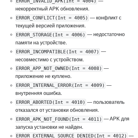
—
ERROR_INVALID_APK(Int = 4004)
некорректный APK обновления.
— конфликт с
ERROR_CONFLICT(Int = 4005)
текущей версией приложения.
— недостаточно
ERROR_STORAGE(Int = 4006)
памяти на устройстве.
—
ERROR_INCOMPATIBLE(Int = 4007)
несовместимо с устройством.
—
ERROR_APP_NOT_OWNED(Int = 4008)
приложение не куплено.
—
ERROR_INTERNAL_ERROR(Int = 4009)
внутренняя ошибка.
— пользователь
ERROR_ABORTED(Int = 4010)
отказался от установки обновления.
— APK для
ERROR_APK_NOT_FOUND(Int = 4011)
запуска установки не найден.
—
ERROR_EXTERNAL_SOURCE_DENIED(Int = 4012)