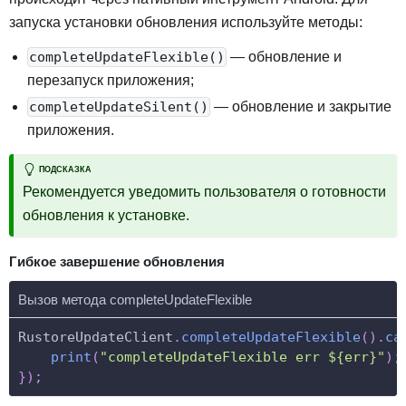
запуска установки обновления используйте методы:
— обновление и
completeUpdateFlexible()
перезапуск приложения;
— обновление и закрытие
completeUpdateSilent()
приложения.
ПОДСКАЗКА
Рекомендуется уведомить пользователя о готовности
обновления к установке.
Гибкое завершение обновления
Вызов метода completeUpdateFlexible
RustoreUpdateClient
.
completeUpdateFlexible
(
)
.
ca
print
(
"completeUpdateFlexible err ${err}"
)
;
}
)
;