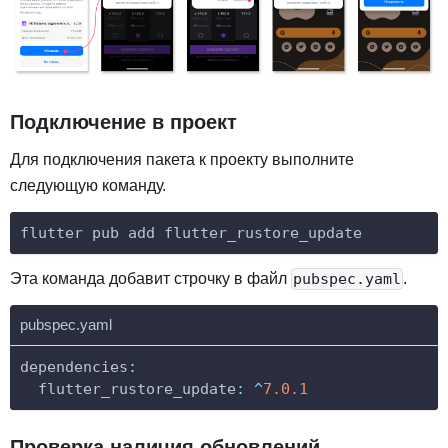
Подключение в проект
Для подключения пакета к проекту выполните
следующую команду.
flutter pub add flutter_rustore_update
Эта команда добавит строчку в файл
.
pubspec.yaml
pubspec.yaml
dependencies
:
flutter_rustore_update
:
^
7.0
.1
Проверка наличия обновлений