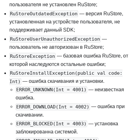
пользователя не установлен RuStore
;
— версия RuStore,
RuStoreOutdatedException
установленная на устройстве пользователя, не
поддерживает данный SDK
;
—
RuStoreUserUnauthorizedException
пользователь не авторизован в RuStore
;
— базовая ошибка RuStore, от
RuStoreException
которой наследуются остальные ошибки
;
RuStoreInstallException(public val code:
— ошибка скачивания и установки
.
Int)
— неизвестная
ERROR_UNKNOWN(Int = 4001)
ошибка.
— ошибка при
ERROR_DOWNLOAD(Int = 4002)
скачивании.
— установка
ERROR_BLOCKED(Int = 4003)
заблокированна системой.