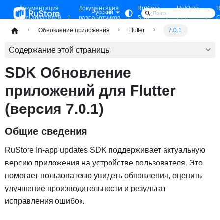
Документация
Документация
RuStore
RuStore
R
Русский
пользователей
разработчиков
SDK
API
C
Обновление приложения
Flutter
7.0.1
Содержание этой страницы
SDK Обновление
приложений для Flutter
(версия 7.0.1)
Общие сведения
RuStore In-app updates SDK поддерживает актуальную
версию приложения на устройстве пользователя. Это
помогает пользователю увидеть обновления, оценить
улучшение производительности и результат
исправления ошибок.