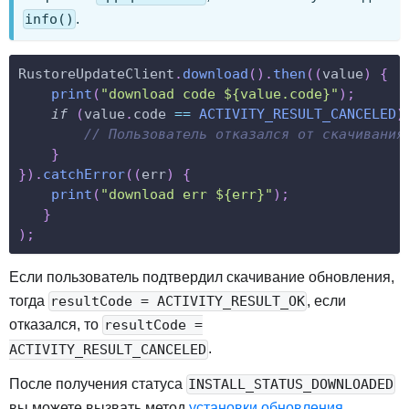
.
info()
RustoreUpdateClient
.
download
(
)
.
then
(
(
value
)
{
print
(
"download code ${value.code}"
)
;
if
(
value
.
code
==
ACTIVITY_RESULT_CANCELED
)
// Пользователь отказался от скачивания
}
}
)
.
catchError
(
(
err
)
{
print
(
"download err ${err}"
)
;
}
)
;
Если пользователь подтвердил скачивание обновления,
тогда
, если
resultCode = ACTIVITY_RESULT_OK
отказался, то
resultCode =
.
ACTIVITY_RESULT_CANCELED
После получения статуса
INSTALL_STATUS_DOWNLOADED
вы можете вызвать метод
установки обновления
.