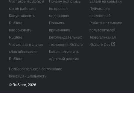
Что такое RuStore, и
Почему мой отзыв
Заявки на события
как он работает
не прошел
Публикация
Как установить
модерацию
приложений
RuStore
Правила
Работа с отзывами
Как обновить
применения
пользователей
RuStore
рекомендательных
Telegram-канал
Что делать в случае
технологий RuStore
RuStore Dev
сбоя обновления
Как использовать
RuStore
«Детский режим»
Пользовательское соглашение
Конфиденциальность
© RuStore, 2026