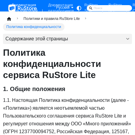
Документация
Документация
RuStore
RuStore
R
Русский
пользователей
разработчиков
SDK
API
C
Политики и правила RuStore Lite
Политика конфиденциальности
Содержание этой страницы
Политика
конфиденциальности
сервиса RuStore Lite
1. Общие положения
1.1. Настоящая Политика конфиденциальности (далее -
«Политика») является неотъемлемой частью
Пользовательского соглашения сервиса RuStore Lite и
регулирует отношения между ООО «Много приложений»
(ОГРН 1237700094752, Российская Федерация, 125167,