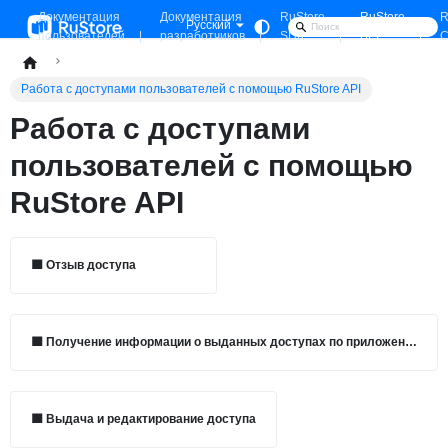
Документация
Документация
RuStore
RuStore
R
Русский
пользователей
разработчиков
SDK
API
C
Работа с доступами пользователей с помощью RuStore API
Работа с доступами
пользователей с помощью
RuStore API
🟦
Отзыв доступа
🟦
Получение информации о выданных доступах по приложению
🟦
Выдача и редактирование доступа