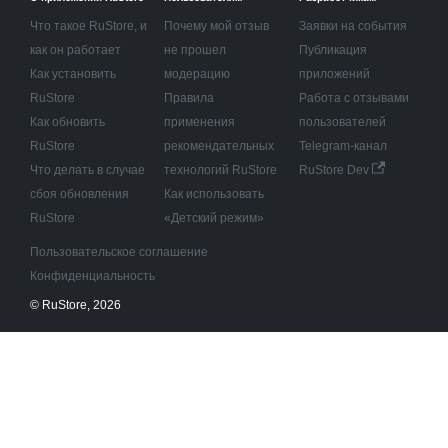
Что такое RuStore, и
Почему мой отзыв
Заявки на события
как он работает
не прошел
Публикация
Как установить
модерацию
приложений
RuStore
Правила
Работа с отзывами
Как обновить
применения
пользователей
RuStore
рекомендательных
Telegram-канал
Что делать в случае
технологий RuStore
RuStore Dev
сбоя обновления
Как использовать
RuStore
«Детский режим»
Пользовательское соглашение
Конфиденциальность
© RuStore, 2026