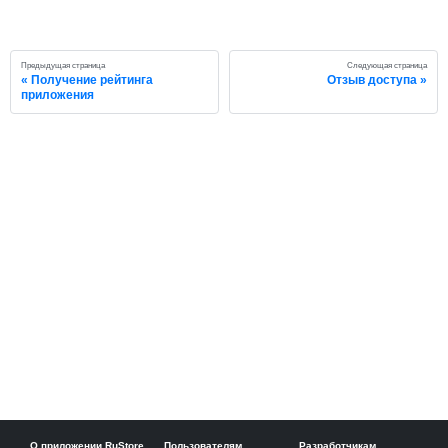
Предыдущая страница
Следующая страница
Получение рейтинга
Отзыв доступа
приложения
О приложении RuStore
Пользователям
Разработчикам