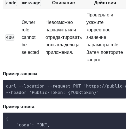
Описание
Действия
code
message
Проверьте и
Owner
Невозможно
укажите
role
назначить или
корректное
cannot
отредактировать
значение
400
be
роль владельца
параметра role.
selected
приложения.
Затем повторите
запрос.
Пример запроса
curl --location --request PUT 'https://public-a
--header 'Public-Token: {YOURtoken}'
Пример ответа
{
    "code": "OK",