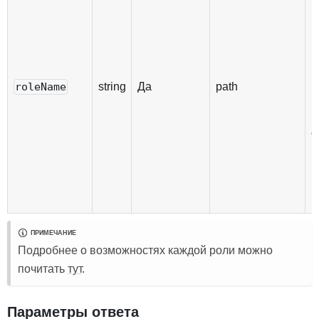
Р
п
к
string
Да
path
roleName
н
в
о
ПРИМЕЧАНИЕ
Подробнее о возможностях каждой роли можно
почитать
тут
.
Параметры ответа