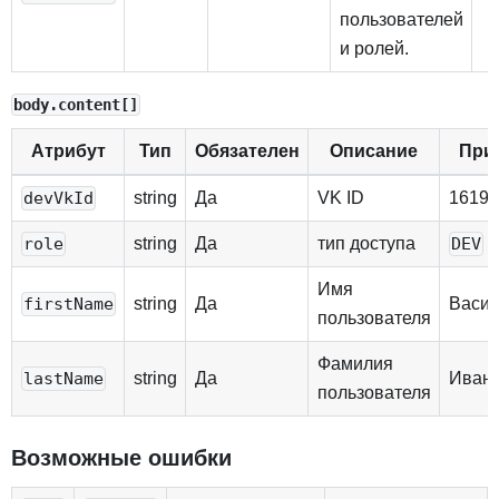
пользователей
и ролей.
body.content[]
Атрибут
Тип
Обязателен
Описание
При
string
Да
VK ID
16193
devVkId
string
Да
тип доступа
role
DEV
Имя
string
Да
Васи
firstName
пользователя
Фамилия
string
Да
Иван
lastName
пользователя
Возможные ошибки