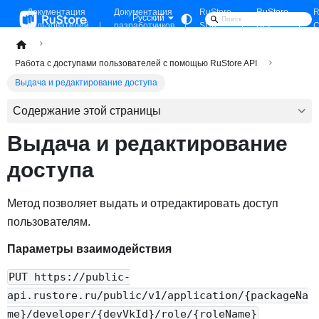
Документация
Документация
RuStore
RuStore
R
Русский
пользователей
разработчиков
SDK
API
C
Работа с доступами пользователей с помощью RuStore API
Выдача и редактирование доступа
Содержание этой страницы
Выдача и редактирование
доступа
Метод позволяет выдать и отредактировать доступ
пользователям.
Параметры взаимодействия
PUT https://public-
api.rustore.ru/public/v1/application/{packageNa
me}/developer/{devVkId}/role/{roleName}