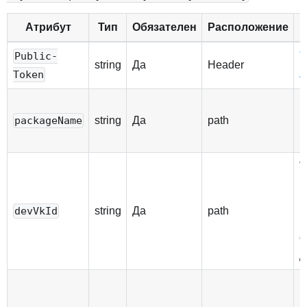
Атрибут
Тип
Обязателен
Расположение
Т
Public-
string
Да
Header
A
Token
Н
string
Да
path
п
packageName
п
V
п
к
string
Да
path
devVkId
в
о
д