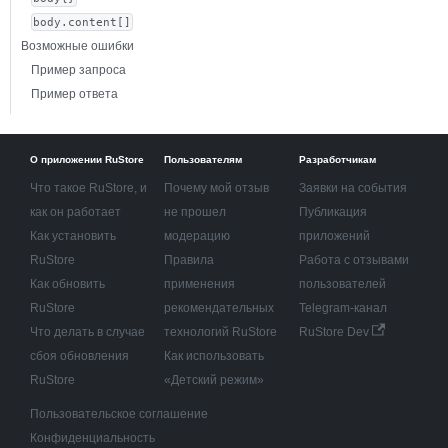
body.content[]
Возможные ошибки
Пример запроса
Пример ответа
О приложении RuStore
Пользователям
Разработчикам
Что такое RuStore, и
Почему мой отзыв
Заявки на события
как он работает
не прошел
Публикация
Как установить
модерацию
приложений
RuStore
Правила
Работа с отзывами
Как обновить
применения
пользователей
RuStore
рекомендательных
Telegram-канал
Что делать в случае
технологий RuStore
RuStore Dev
сбоя обновления
Как использовать
RuStore
«Детский режим»
Пользовательское соглашение
Конфиденциальность