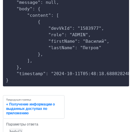
    "message": null,
    "body": {
        "content": [
            {
                "devVkId": "1583977",
                "role": "ADMIN",
                "firstName": "Василий",
                "lastName": "Петров"
            },
        ],
    },
    "timestamp": "2024-10-11T05:48:18.688028248
}
Предыдущая страница
Получение информации о
выданных доступах по
приложению
Параметры ответа
body{}