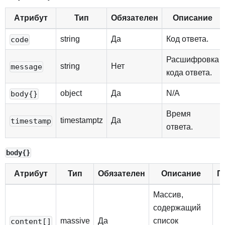
Атрибут
Тип
Обязателен
Описание
string
Да
Код ответа.
code
Расшифровка
string
Нет
message
кода ответа.
object
Да
N/A
body{}
Время
timestamptz
Да
timestamp
ответа.
body{}
Атрибут
Тип
Обязателен
Описание
П
Массив,
содержащий
massive
Да
список
content[]