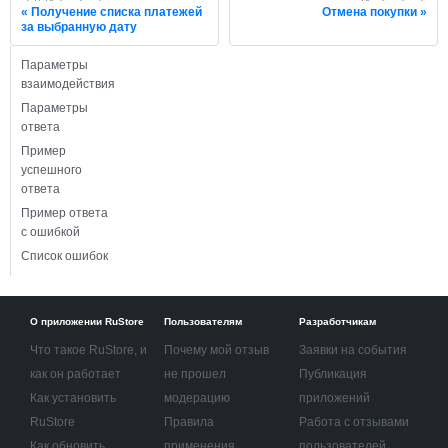
Получение списка платежей
Отмена покупки
за выбранную дату
Параметры
взаимодействия
Параметры
ответа
Пример
успешного
ответа
Пример ответа
с ошибкой
Список ошибок
О приложении RuStore
Пользователям
Разработчикам
Что такое RuStore, и
Почему мой отзыв
Заявки на события
как он работает
не прошел
Публикация
Как установить
модерацию
приложений
RuStore
Правила
Работа с отзывами
Как обновить
применения
пользователей