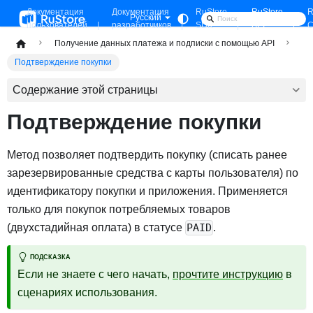
Документация
Документация
RuStore
RuStore
R
Русский
пользователей
разработчиков
SDK
API
C
Получение данных платежа и подписки с помощью API
Подтверждение покупки
Содержание этой страницы
Подтверждение покупки
Метод позволяет подтвердить покупку (списать ранее
зарезервированные средства с карты пользователя) по
идентификатору покупки и приложения. Применяется
только для покупок потребляемых товаров
(двухстадийная оплата) в статусе
.
PAID
ПОДСКАЗКА
Если не знаете с чего начать,
прочтите инструкцию
в
сценариях использования.