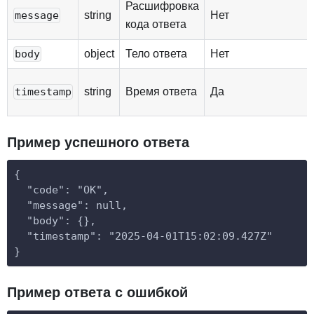
Расшифровка
string
Нет
message
кода ответа
object
Тело ответа
Нет
body
string
Время ответа
Да
timestamp
Пример успешного ответа
{
  "code": "OK",
  "message": null,
  "body": {},
  "timestamp": "2025-04-01T15:02:09.427Z"
}
Пример ответа с ошибкой