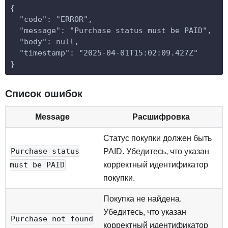
{
  "code": "ERROR",
  "message": "Purchase status must be PAID",
  "body": null,
  "timestamp": "2025-04-01T15:02:09.427Z"
}
Список ошибок
Message
Расшифровка
Статус покупки должен быть
Purchase status
PAID. Убедитесь, что указан
must be PAID
корректный идентификатор
покупки.
Покупка не найдена.
Убедитесь, что указан
Purchase not found
корректный идентификатор