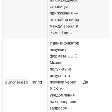
из URL-адреса
страницы
приложения —
это набор цифр
между
и
apps/
.
/versions
Идентификатор
покупки в
формате UUID.
Можно
получить из
результата
string
покупки через
Да
purchaseId
SDK, из
уведомления
на сервер или
запросом