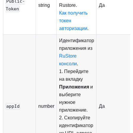
Public-
string
Rustore.
Да
Token
Как получить
токен
авторизации
.
Идентификатор
приложения из
RuStore
консоли
.
1. Перейдите
на вкладку
Приложения
и
выберите
нужное
number
Да
appId
приложение.
2. Скопируйте
идентификатор