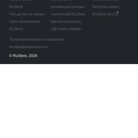
RuStore
рекомендательных
Telegram-канал
Что делать в случае
технологий RuStore
RuStore Dev
сбоя обновления
Как использовать
RuStore
«Детский режим»
Пользовательское соглашение
Конфиденциальность
© RuStore, 2026