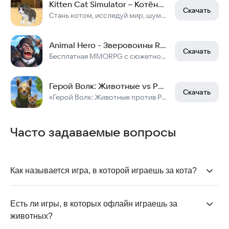
Kitten Cat Simulator – Котёнок Кошка Симулятор 3D
Скачать
Стань котом, исследуй мир, шуми, но не попадись
Animal Hero - Зверовоины RPG
Скачать
Бесплатная MMORPG с сюжетной кампанией и PvP-ареной: собирай героев и сражайся!
Герой Волк: Животные vs Роботы
Скачать
«Герой Волк: Животные против Роботов» — ролевая игра с элементами симулятора.
Часто задаваемые вопросы
Как называется игра, в которой играешь за кота?
Для Android есть несколько игр, в которых главным
героем становится кот. Например,
Kitten Cat
Есть ли игры, в которых офлайн играешь за 
Simulator
, в котором вы управляете котёнком,
животных?
исследуя квартиру и город, взаимодействуя с