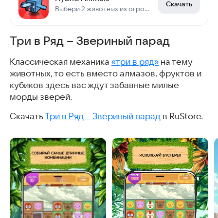
Скачать
Выбери 2 животных из огромного списка
Три в Ряд – Звериный парад
Классическая механика
«три в ряд»
на тему
животных, то есть вместо алмазов, фруктов и
кубиков здесь вас ждут забавные милые
морды зверей.
Скачать
Три в Ряд – Звериный парад
в RuStore.