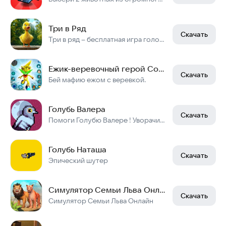
Три в Ряд
Скачать
Три в ряд – бесплатная игра головоломка на логику для детей и взрослых
Ежик-веревочный герой Соник
Скачать
Бей мафию ежом с веревкой.
Голубь Валера
Скачать
Помоги Голубю Валере ! Уворачивайся, собирай очки, открывай скины!
Голубь Наташа
Скачать
Эпический шутер
Симулятор Семьи Льва Онлайн
Скачать
Симулятор Семьи Льва Онлайн