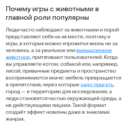
Почему игры с животными в главной роли популярны
Почему игры с животными в
Чем такие игры отличаются от обычных
главной роли популярны
Как выбрать игру, в которой можно играть за животное
Wolf Simulator Evolution (Симулятор эволюции волка)
Люди часто наблюдают за животными и порой
Beast Lord: The New Land (Повелитель Зверей: Новая
представляют себя на их месте, поэтому и
Земля)
игры, в которых можно «прожить» жизнь не за
Герои Войны и Денег
человека, а за реальное или
Horse Family: Animal Simulator (Семейство лошадей:
вымышленное
Симулятор животных)
животное
, притягивают пользователей. Когда
Каменные герои
вы управляете котом, собакой или, например,
Hybrid Animals (Гибридные животные)
лисой, привычные предметы и пространство
Три в Ряд – Звериный парад
воспринимаются иначе: мебель превращается
Ежик — веревочный герой Соник
в препятствия, через которые
надо прыгать
,
Голубь Валера
город — в территорию для исследования, а
Голубь Наташа
люди становятся частью окружающей среды, а
Чудовища и боги
не действующими лицами. Такой формат
Симулятор Семьи Льва Онлайн
создаёт эффект новизны даже в знакомых
Kitten Cat Simulator 3D (Котёнок Кошка Симулятор 3D)
жанрах.
Animal Hero (Животное-герой) – Зверовоины