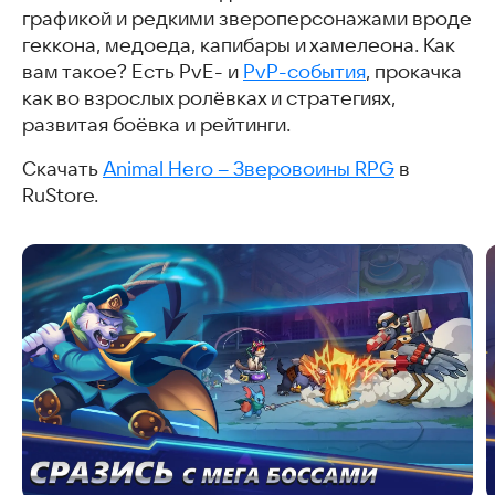
графикой и редкими звероперсонажами вроде
геккона, медоеда, капибары и хамелеона. Как
вам такое? Есть PvE- и
PvP-события
, прокачка
как во взрослых ролёвках и стратегиях,
развитая боёвка и рейтинги.
Скачать
Animal Hero – Зверовоины RPG
в
RuStore.