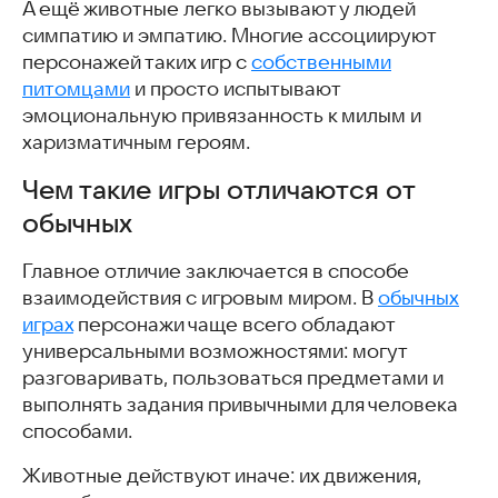
А ещё животные легко вызывают у людей
Герой Волк: Животные vs Роботы
симпатию и эмпатию. Многие ассоциируют
Скачать игры с животными в главной роли
персонажей таких игр с
собственными
Часто задаваемые вопросы
питомцами
и просто испытывают
Интересные и похожие статьи
эмоциональную привязанность к милым и
харизматичным героям.
Чем такие игры отличаются от
обычных
Главное отличие заключается в способе
взаимодействия с игровым миром. В
обычных
играх
персонажи чаще всего обладают
универсальными возможностями: могут
разговаривать, пользоваться предметами и
выполнять задания привычными для человека
способами.
Животные действуют иначе: их движения,