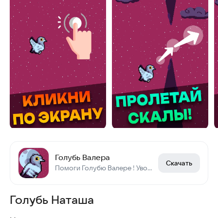
Голубь Валера
Скачать
Помоги Голубю Валере ! Уворачивайся, собирай очки, открывай скины!
Голубь Наташа