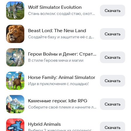
Wolf Simulator Evolution
Скачать
Стань волком: создай стаю, охоться, сражайся и развивайся
Beast Lord: The New Land
Скачать
Создайте базу и защитите её с друзьями!
Герои Войны и Денег: Стратегия
Скачать
В стиле Героев меча и магии
Horse Family: Animal Simulator
Скачать
Иди в приключения с лошадью!
Каменные герои: Idle RPG
Скачать
Соберите своё племя и начните легендарное приключение прямо сейчас!
Hybrid Animals
Скачать
Выбери 2 животных из огромного списка