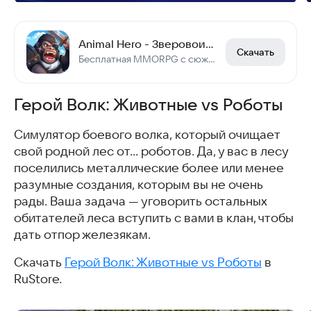
Animal Hero - Зверовоины RPG
Скачать
Бесплатная MMORPG с сюжетной кампанией и PvP-ареной: собирай героев и сражайся!
Герой Волк: Животные vs Роботы
Симулятор боевого волка, который очищает
свой родной лес от… роботов. Да, у вас в лесу
поселились металлические более или менее
разумные создания, которым вы не очень
рады. Ваша задача — уговорить остальных
обитателей леса вступить с вами в клан, чтобы
дать отпор железякам.
Скачать
Герой Волк: Животные vs Роботы
в
RuStore.