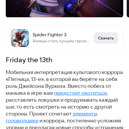
Spider Fighter 3
Скачать
Хочешь стать лучшим героем-пауком?
Friday the 13th
Мобильная интерпретация культового хоррора
«Пятница, 13-е», в которой вы берёте на себя
роль Джейсона Вурхиза. Вместо побега от
маньяка в игре вам
предстоит охотиться
,
расставлять ловушки и продумывать каждый
шаг, то есть смотреть на историю с другой
стороны. Проект сочетает
элементы
головоломки
и хоррора, постепенно усложняя
уровни и предлагая новые способы устранения