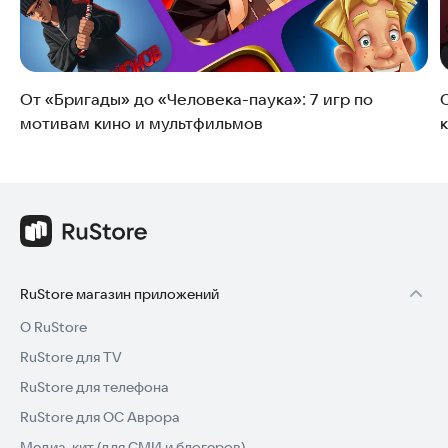
От «Бригады» до «Человека-паука»: 7 игр по
мотивам кино и мультфильмов
RuStore магазин приложений
О RuStore
RuStore для TV
RuStore для телефона
RuStore для ОС Аврора
Медиа-кит (для СМИ и блогеров)