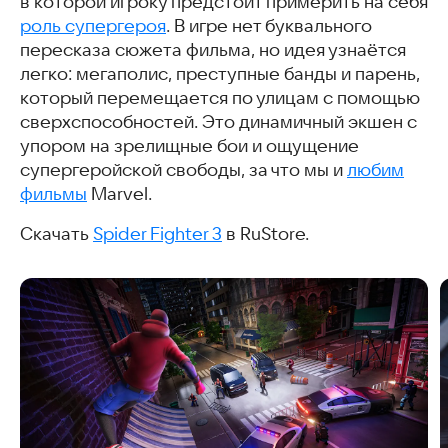
в которой игроку предстоит примерить на себя
роль супергероя
. В игре нет буквального
пересказа сюжета фильма, но идея узнаётся
легко: мегаполис, преступные банды и парень,
который перемещается по улицам с помощью
сверхспособностей. Это динамичный экшен с
упором на зрелищные бои и ощущение
супергеройской свободы, за что мы и
любим
фильмы
Marvel.
Скачать
Spider Fighter 3
в RuStore.