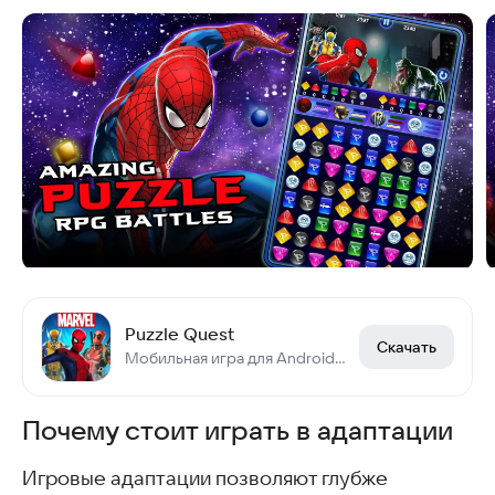
Puzzle Quest
Скачать
Мобильная игра для Android в жанре «три в ряд»
Почему стоит играть в адаптации
Игровые адаптации позволяют глубже