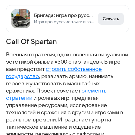
Бригада: игра про русские машины
Скачать
Игра про русские тачки и гонки. Бригада это - свободная езда по городу на машине
Call Of Spartan
Военная стратегия, вдохновлённая визуальной
эстетикой фильма «300 спартанцев». В игре
вам предстоит
строить собственное
государство
, развивать армию, нанимать
героев и участвовать в масштабных
сражениях. Проект сочетает
элементы
стратегии
и ролевых игр, предлагая
управление ресурсами, исследование
технологий и сражения с другими игроками в
реальном времени. Игра делает упор на
тактическое мышление и ощущение
эпичности, перекликаясь с пафосом и