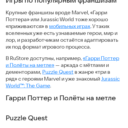
Игры по популярным франшизам
Крупные франшизы вроде Marvel, «Гарри
Поттера» или Jurassic World тоже хорошо
«приживаются» в
мобильных играх
. У таких
вселенных уже есть узнаваемые герои, мир и
лор, и разработчикам остаётся адаптировать
их под формат игрового процесса.
В RuStore доступны, например,
«Гарри Поттер
и Полёты на метле»
— аркада с мётлами и
дементорами,
Puzzle Quest
в жанре «три в
ряд» с героями Marvel и уже знакомый
Jurassic
World™: The Game
.
Гарри Поттер и Полёты на метле
Puzzle Quest