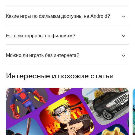
Чаще всего лидируют проекты по крупным
франшизам. Особенно популярны игры по
Какие игры по фильмам доступны на Android?
вселенным Marvel, а также проекты по мотивам
The
На Android доступно множество игровых адаптаций,
Walking Dead
. У них большая фанатская база,
от экшенов и стратегий до аркад и головоломок.
Есть ли хорроры по фильмам?
регулярные обновления и активное
сообщество
Например,
Jurassic World™: The Game
,
Angry Birds
игроков
.
Да, и именно хоррор — один из самых удачных
Star Wars
,
Friday the 13th
и другие проекты из этой
жанров для игровых адаптаций. Игры по фильмам
Можно ли играть без интернета?
статьи, вдохновлённые известными фильмами и
вроде
Alien
,
Friday the 13th
и
Evil Dead
позволяют
сериалами.
Да, часть игр по мотивам фильмов поддерживает
прочувствовать напряжение и страх намного глубже,
Интересные и похожие статьи
офлайн-режим. Это актуально для сюжетных
чем при обычном просмотре кино.
экшенов, головоломок и некоторых хорроров, в
которые можно играть без подключения к сети,
например, в дороге или в путешествии.