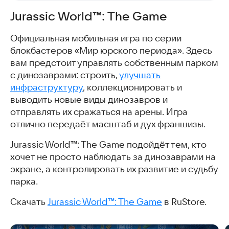
Jurassic World™: The Game
Официальная мобильная игра по серии
блокбастеров «Мир юрского периода». Здесь
вам предстоит управлять собственным парком
с динозаврами: строить,
улучшать
инфраструктуру
, коллекционировать и
выводить новые виды динозавров и
отправлять их сражаться на арены. Игра
отлично передаёт масштаб и дух франшизы.
Jurassic World™: The Game подойдёт тем, кто
хочет не просто наблюдать за динозаврами на
экране, а контролировать их развитие и судьбу
парка.
Скачать
Jurassic World™: The Game
в RuStore.