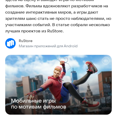
фильмов. Фильмы вдохновляют разработчиков на
создание интерактивных миров, а игры дают
зрителям шанс стать не просто наблюдателями, но
участниками событий. В статье собрали несколько
лучших проектов из RuStore.
RuStore
Магазин приложений для Android