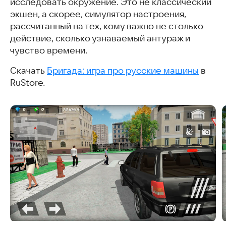
исследовать окружение. Это не классический
экшен, а скорее, симулятор настроения,
рассчитанный на тех, кому важно не столько
действие, сколько узнаваемый антураж и
чувство времени.
Скачать
Бригада: игра про русские машины
в
RuStore.