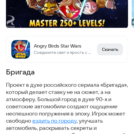
Angry Birds Star Wars
Скачать
Соедините свет и ярость с Angry Birds: помогите повстанцам
Бригада
Проект в духе российского сериала «Бригада»,
который делает ставку не на сюжет, а на
атмосферу. Большой город в духе 90-х и
советские автомобили создают ощущение
неспешного погружения в эпоху. Игрок может
свободно
ездить по городу
, улучшать
автомобиль, раскрывать секреты и