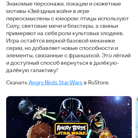
Знакомые персонажи, локации и сюжетные
мотивы «Звёздных войн» в игре
переосмыслены с юмором: птицы используют
Силу, световые мечи и бластеры, а свиньи
примеряют на себя роли культовых злодеев.
Игра остаётся верной базовой механике
серии, но добавляет новые способности и
элементы, связанные с франшизой. Это лёгкий
и доступный способ вернуться в далёкую-
далёкую галактику!
Скачать
Angry Birds Star Wars
в RuStore.