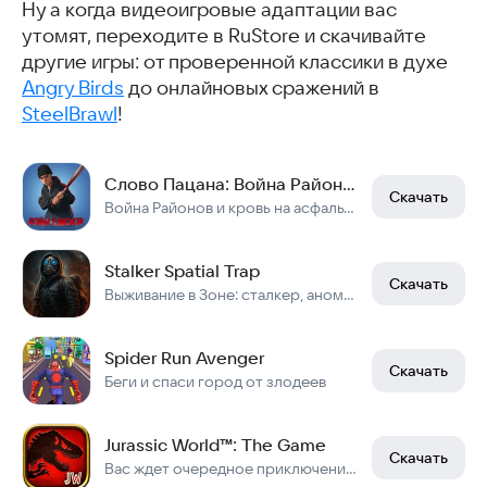
Ну а когда видеоигровые адаптации вас
утомят, переходите в RuStore и скачивайте
другие игры: от проверенной классики в духе
Angry Birds
до онлайновых сражений в
SteelBrawl
!
Слово Пацана: Война Районов
Скачать
Война Районов и кровь на асфальте - управляй уличными бандами в Сила Пацана!
Stalker Spatial Trap
Скачать
Выживание в Зоне: сталкер, аномалии, артефакты и борьба за жизнь.
Spider Run Avenger
Скачать
Беги и спаси город от злодеев
Jurassic World™: The Game
Скачать
Вас ждет очередное приключение: Jurassic World™: The Game.