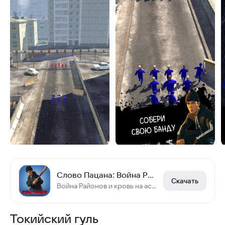
Слово Пацана: Война Районов
Скачать
Война Районов и кровь на асфальте - управляй уличными бандами в Сила Пацана!
Токийский гуль