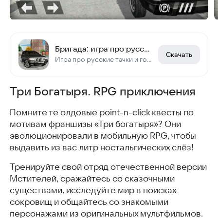
Бригада: игра про русские машины
Скачать
Игра про русские тачки и гонки. Бригада это - свободная езда по городу на машине
Три Богатыря. RPG приключения
Помните те олдовые point-n-click квесты по
мотивам франшизы «Три богатыря»? Они
эволюционировали в мобильную RPG, чтобы
выдавить из вас литр ностальгических слёз!
Тренируйте свой отряд отечественной версии
Мстителей, сражайтесь со сказочными
существами, исследуйте мир в поисках
сокровищ и общайтесь со знакомыми
персонажами из оригинальных мультфильмов.