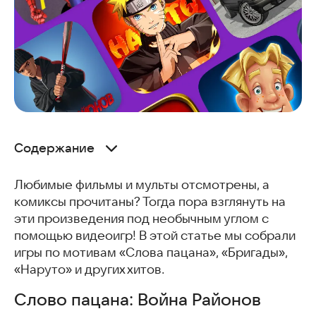
Содержание
Слово пацана: Война Районов
Любимые фильмы и мульты отсмотрены, а
Токийский гуль
комиксы прочитаны? Тогда пора взглянуть на
Stalker Spatial Trap
эти произведения под необычным углом с
Spider Run Avenger
помощью видеоигр! В этой статье мы собрали
Наруто
игры по мотивам «Слова пацана», «Бригады»,
Jurassic World: The Game
«Наруто» и других хитов.
Бригада: Игра про русские машины
Три Богатыря. RPG приключения
Слово пацана: Война Районов
Часто задаваемые вопросы