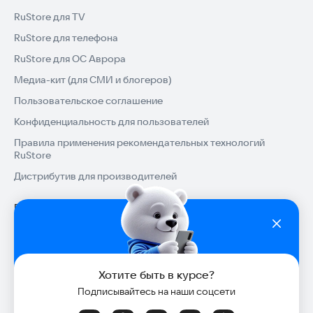
RuStore для TV
RuStore для телефона
RuStore для ОС Аврора
Медиа-кит (для СМИ и блогеров)
Пользовательское соглашение
Конфиденциальность для пользователей
Правила применения рекомендательных технологий
RuStore
Дистрибутив для производителей
Помощь
Установка RuStore на TV
Разработчикам
Установка RuStore на телефон
Зарабатывать с RuStore
Популярные категории
Установка RuStore в машину
Хотите быть в курсе?
Стать разработчиком
Игры для Android
Блог RuStore
Подписывайтесь на наши соцсети
Помощь пользователям RuStore
Доступ к RuStore Консоль
Приложения банков
Обзоры игр для Android 2025
Подборки