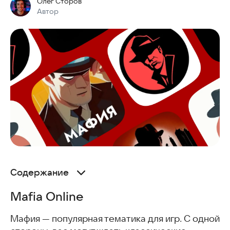
Олег Сторов
Автор
Содержание
Mafia Online
Mafia Online
Мафия — настольная игра. Карты для компаний
Мафия — Игра для компании
Мафия — популярная тематика для игр. С одной
Мафия по сети