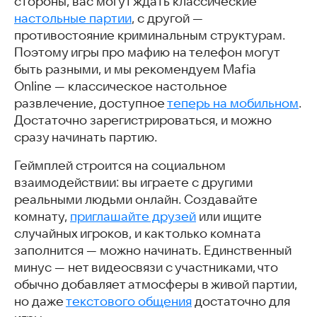
стороны, вас могут ждать классические
New Mafia Online
настольные партии
, с другой —
Скачать игры в жанре «Мафия»
противостояние криминальным структурам.
Часто задаваемые вопросы
Поэтому игры про мафию на телефон могут
Интересные и похожие статьи
быть разными, и мы рекомендуем Mafia
Online — классическое настольное
развлечение, доступное
теперь на мобильном
.
Достаточно зарегистрироваться, и можно
сразу начинать партию.
Геймплей строится на социальном
взаимодействии: вы играете с другими
реальными людьми онлайн. Создавайте
комнату,
приглашайте друзей
или ищите
случайных игроков, и как только комната
заполнится — можно начинать. Единственный
минус — нет видеосвязи с участниками, что
обычно добавляет атмосферы в живой партии,
но даже
текстового общения
достаточно для