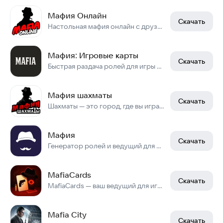
Мафия Онлайн
Скачать
Настольная мафия онлайн с друзьями. Чат, множество ролей, логика и дедукция
Мафия: Игровые карты
Скачать
Быстрая раздача ролей для игры в мафию с эффектом переворота карточек.
Мафия шахматы
Скачать
Шахматы — это город, где вы играете свои роли в дуэли.
Мафия
Скачать
Генератор ролей и ведущий для Мафии или Волков.
MafiaCards
Скачать
MafiaCards — ваш ведущий для игры в «Мафию»
Mafia City
Скачать