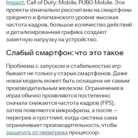
Impact
, Call of Duty: Mobile, PUBG Mobile. Эти
Closed Area Lite — Закрытая зона: Лайт
проекты изначально рассчитаны на смартфоны
ePSXe for Android — Эмулятор консоли Sony PlayStation
среднего и флагманского уровня: высокая
для Android
частота кадров, большое количество действий
Скачать облегчённые версии игр и эмуляторы для
андроид-устройств
и детализированная графика создают
Облачный гейминг
заметную нагрузку на устройство.
Игры с красивой графикой на на Android
Слабый смартфон: что это такое
Cyber Evolution: Начало — Киберэволюция: Начало
Battlesmiths — Кузница легенд
Проблемы с запуском и стабильностью игр
Viking Rise — Восхождение викингов
бывают не только у старых смартфонов. Даже
Рейд Героев: Тотальная Война
новая модель может быть оснащена не самым
Doomsday: Last Survivors — Судный день: Последние
производительным железом. Ограничения в
выжившие
играх обычно проявляются постепенно:
Город мертвых
сначала снижается частота кадров (FPS),
ATHENA:Blood Twins — Афина: Кровные близнецы
затем появляются микрофризы, а после —
Astral: Новая фантазия — Астрал: Новая фантазия
перегрев и троттлинг, когда система сама
Хроники ETE
ограничивает производительность, чтобы
Forsaken World: Рагнарoк — Забытый мир: Рагнарок
защитить от перегрева
процессор.
Скачать игры с красивой графикой