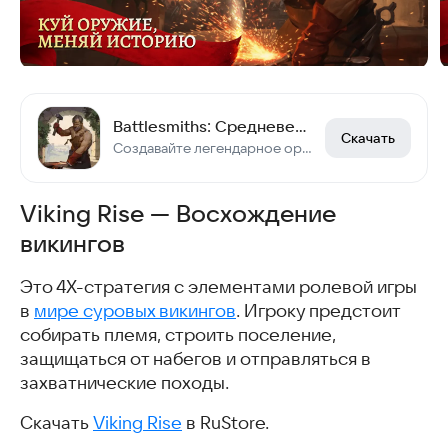
Battlesmiths: Средневековая RPG
Скачать
Создавайте легендарное оружие и ведите героев в эпических битвах в РПГ стартегии
Viking Rise — Восхождение
викингов
Это 4Х-стратегия с элементами ролевой игры
в
мире суровых викингов
. Игроку предстоит
собирать племя, строить поселение,
защищаться от набегов и отправляться в
захватнические походы.
Скачать
Viking Rise
в RuStore.