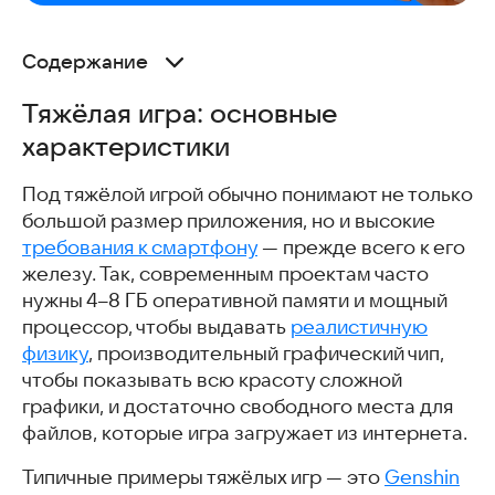
Содержание
Тяжёлая игра: основные характеристики
Тяжёлая игра: основные
Слабый смартфон: что это такое
характеристики
Как оптимизировать смартфон под сложные игры
Режим производительности
Под тяжёлой игрой обычно понимают не только
Очистка памяти и кеша
большой размер приложения, но и высокие
Супер Уборщик
требования к смартфону
— прежде всего к его
Super Clean – ПО для очистки
железу. Так, современным проектам часто
Сторонние оптимизаторы и лаунчеры
нужны 4–8 ГБ оперативной памяти и мощный
Game Turbo Booster GFX Tool 8x
процессор, чтобы выдавать
реалистичную
Ускоритель телефона Про
физику
, производительный графический чип,
Скачать приложения для оптимизации
чтобы показывать всю красоту сложной
производительности смартфона
графики, и достаточно свободного места для
Настройки игры и адаптированные версии
файлов, которые игра загружает из интернета.
Лайт-версии игр для андроид-смартфонов
Last Island of Survival LITE — Последний остров
Типичные примеры тяжёлых игр — это
Genshin
выживания: ЛАЙТ