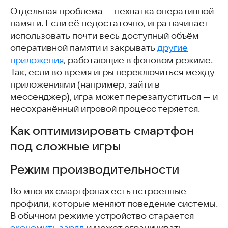
FAQ
Отдельная проблема — нехватка оперативной
Интересные статьи
памяти. Если её недостаточно, игра начинает
использовать почти весь доступный объём
оперативной памяти и закрывать
другие
приложения
, работающие в фоновом режиме.
Так, если во время игры переключиться между
приложениями (например, зайти в
мессенджер), игра может перезапуститься — и
несохранённый игровой процесс теряется.
Как оптимизировать смартфон
под сложные игры
Режим производительности
Во многих смартфонах есть встроенные
профили, которые меняют поведение системы.
В обычном режиме устройство старается
экономить заряд
и может ограничивать