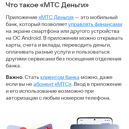
Что такое «МТС Деньги»
Что умеет приложение
Где скачать приложение «МТС Деньги» на Android
Приложение
«МТС Деньги»
— это мобильный
Как начать работу с приложением
банк, который позволяет
управлять финансами
С этим приложением скачивают
на экране смартфона или другого устройства
Часто задаваемые вопросы
на ОС Android. В приложении можно открывать
Интересные и похожие статьи
карты, счета и вклады, переводить деньги,
оплачивать разные услуги и пользоваться
другими сервисами без посещения отделения
банка.
Важно
. Стать
клиентом банка
можно, даже
если вы не
абонент «МТС»
. Вход в приложение
и его использование возможно при
авторизации с любым номером телефона.