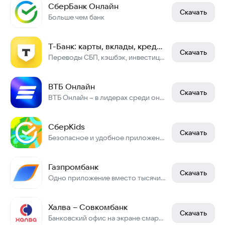
СберБанк Онлайн
Скачать
Больше чем банк
Т-Банк: карты, вклады, кредиты
Скачать
Переводы СБП, кэшбэк, инвестиции и страхование онлайн — всё в одном приложении
ВТБ Онлайн
Скачать
ВТБ Онлайн – в лидерах среди онлайн-банков по версии Markswebb
СберKids
Скачать
Безопасное и удобное приложение, которое научит детей управлять своими финансами
Газпромбанк
Скачать
Одно приложение вместо тысячи отделений
Халва – Совкомбанк
Скачать
Банковский офис на экране смартфона!