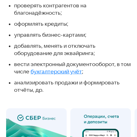
проверять контрагентов на
Отраслевые решения
благонадёжность;
Возможные проблемы при установке и работе
приложения
оформлять кредиты;
Скачать другие приложения ПАО «Сбербанк»
Часто задаваемые вопросы
управлять бизнес-картами;
Интересные и похожие статьи
добавлять, менять и отключать
оборудование для эквайринга;
вести электронный документооборот, в том
числе
бухгалтерский учёт
;
анализировать продажи и формировать
отчёты, др.