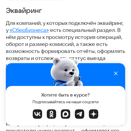
Эквайринг
Для компаний, у которых подключён эквайринг,
у
«СберБизнеса»
есть специальный раздел. В
нём доступны к просмотру история операций,
оборот и размер комиссий, а также есть
возможность формировать отчёты, оформлять
возвраты и отслеживать статус выезда
инженера.
В «СберБизнесе» можно делегировать работу
с эквайрингом сотрудникам и настроить
доступ только к нужным функциям.
Хотите быть в курсе?
Ситуация
Подписывайтесь на наши соцсети
. У кофейни есть терминал
«Сбера»
.
Менеджер хочет проверить продажи за день:
он открывает раздел эквайринга, смотрит
историю операций, оборот и комиссии, а если
покупателю нужен возврат — оформляет его.