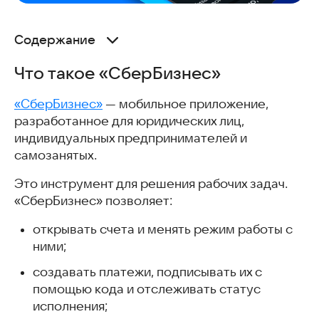
Содержание
Что такое «СберБизнес»
Что такое «СберБизнес»
Где скачать приложение «СберБизнес» на Android
Что проверить перед установкой
«СберБизнес»
— мобильное приложение,
Как установить «СберБизнес» с помощью RuStore
разработанное для юридических лиц,
Как обновить приложение «СберБизнес»
индивидуальных предпринимателей и
Как подключить «СберБизнес»
самозанятых.
Как войти в приложение «СберБизнес»
Как настроить «СберБизнес»
Это инструмент для решения рабочих задач.
Как пользоваться приложением «СберБизнес»
«СберБизнес» позволяет:
Управление счетами и операциями
открывать счета и менять режим работы с
Платежи и переводы
ними;
Выставление счетов и закрывающие документы
Зарплатный проект
создавать платежи, подписывать их с
Эквайринг
помощью кода и отслеживать статус
Аналитика
исполнения;
Giga-ассистент