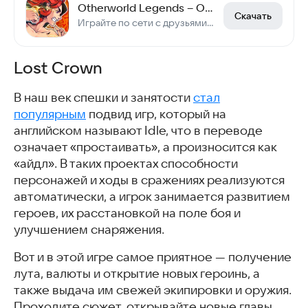
Otherworld Legends – Oффлайн РПГ
Скачать
Играйте по сети с друзьями! Кооп на 2-4 персон
Lost Crown
В наш век спешки и занятости
стал
популярным
подвид игр, который на
английском называют Idle, что в переводе
означает «простаивать», а произносится как
«айдл». В таких проектах способности
персонажей и ходы в сражениях реализуются
автоматически, а игрок занимается развитием
героев, их расстановкой на поле боя и
улучшением снаряжения.
Вот и в этой игре самое приятное — получение
лута, валюты и открытие новых героинь, а
также выдача им свежей экипировки и оружия.
Проходите сюжет, открывайте новые главы