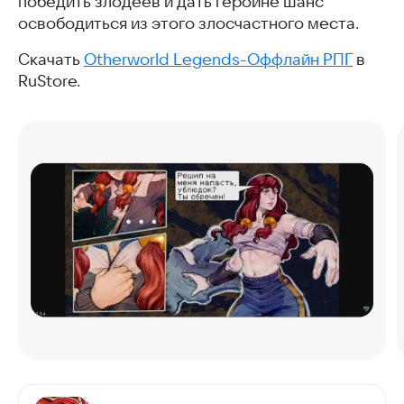
победить злодеев и дать героине шанс
освободиться из этого злосчастного места.
Скачать
Otherworld Legends-Oффлайн РПГ
в
RuStore.