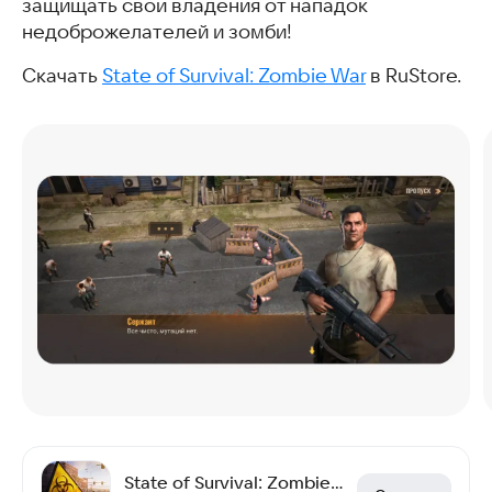
защищать свои владения от нападок
недоброжелателей и зомби!
Скачать
State of Survival: Zombie War
в RuStore.
State of Survival: Zombie War