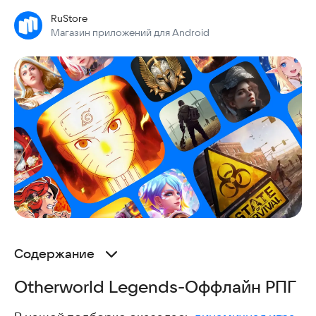
RuStore
Магазин приложений для Android
Содержание
Otherworld Legends-Oффлайн РПГ
Otherworld Legends-Oффлайн РПГ
Lost Crown
Эра Ангелов