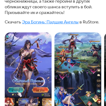
чернокнижницы, а также героини в других
обликах ждут своего шанса вступить в бой.
Призывайте их и сражайтесь!
Скачать
Эра Богинь: Падшие Ангелы
в RuStore.