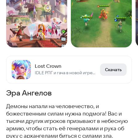
Lost Crown
Скачать
IDLE РПГ и гача в новой игре! Открой тайну Короны Ужаса! Экшен приключение ждёт!
Эра Ангелов
Демоны напали на человечество, и
божественным силам нужна подмога! Вас и
тысячи других игроков призывают в небесную
армию, чтобы стать её генералами и рука об
руку с архангелами биться с силами зла.