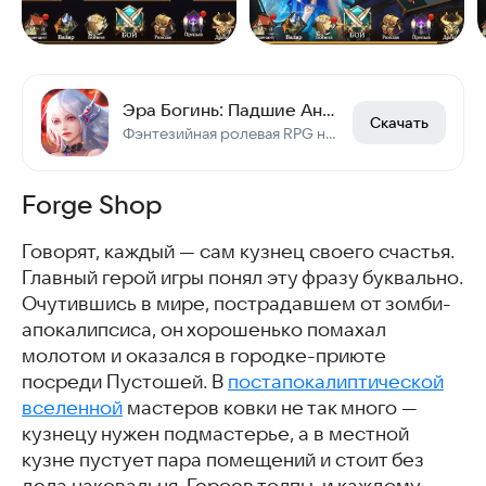
Эра Богинь: Падшие Ангелы
Скачать
Фэнтезийная ролевая RPG на тему Богинь и их сражений
Forge Shop
Говорят, каждый — сам кузнец своего счастья.
Главный герой игры понял эту фразу буквально.
Очутившись в мире, пострадавшем от зомби-
апокалипсиса, он хорошенько помахал
молотом и оказался в городке-приюте
посреди Пустошей. В
постапокалиптической
вселенной
мастеров ковки не так много —
кузнецу нужен подмастерье, а в местной
кузне пустует пара помещений и стоит без
дела наковальня. Героев толпы, и каждому