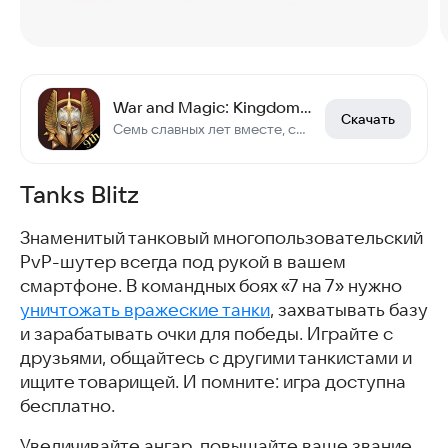
War and Magic: Kingdom Reborn
Скачать
Семь славных лет вместе, сражения бок о бок с союзниками!
Tanks Blitz
Знаменитый танковый многопользовательский
PvP-шутер всегда под рукой в вашем
смартфоне. В командных боях «7 на 7» нужно
уничтожать вражеские танки
, захватывать базу
и зарабатывать очки для победы. Играйте с
друзьями, общайтесь с другими танкистами и
ищите товарищей. И помните: игра доступна
бесплатно.
Увеличивайте ангар, повышайте ваше звание,