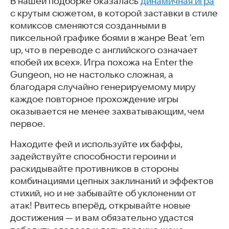
В нашей подборке оказалась
динамичная игра
State of Survival: Zombie War
с крутым сюжетом, в которой заставки в стиле
War and Magic: Kingdom Reborn
комиксов сменяются созданными в
Tanks Blitz
пиксельной графике боями в жанре Beat 'em
Наруто
up, что в переводе с английского означает
Эра Богинь: Падшие Ангелы
«побей их всех». Игра похожа на Enter the
Forge Shop
Gungeon, но не настолько сложная, а
Город облаков
благодаря случайно генерируемому миру
Re: Birth – новинка ММОРПГ
каждое повторное прохождение игры
Last Day on Earth: Survival
оказывается не менее захватывающим, чем
Восхождение империи
первое.
Скачать популярные игры
Часто задаваемые вопросы
Находите фей и используйте их баффы,
Похожие статьи
задействуйте способности героини и
раскидывайте противников в стороны
комбинациями цепных заклинаний и эффектов
стихий, но и не забывайте об уклонении от
атак! Рвитесь вперёд, открывайте новые
достижения — и вам обязательно удастся