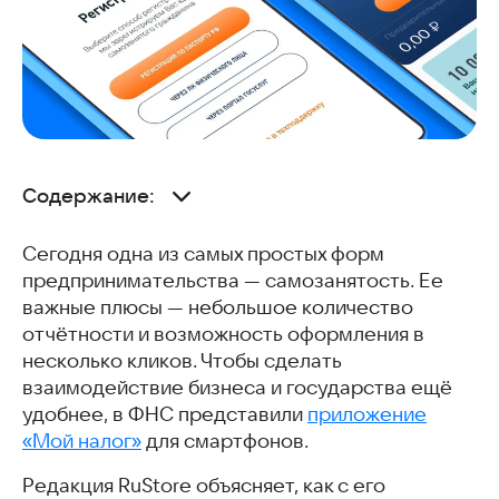
Содержание:
Что такое «Мой налог»?
Сегодня одна из самых простых форм
Как скачать «Мой налог»?
предпринимательства — самозанятость. Ее
Как зарегистрироваться в приложении в качестве
самозанятого?
важные плюсы — небольшое количество
Как пользоваться приложением «Мой налог» и какие
отчётности и возможность оформления в
функции в нём доступны?
несколько кликов. Чтобы сделать
Вместе с этим скачивают
взаимодействие бизнеса и государства ещё
Часто задаваемые вопросы
удобнее, в ФНС представили
приложение
Может понравиться
«Мой налог»
для смартфонов.
Редакция RuStore объясняет, как с его