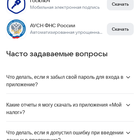
Госключ
Скачать
Мобильная электронная подпись
АУСН ФНС России
Скачать
Автоматизированная упрощенная система налогообложения
Часто задаваемые вопросы
Что делать, если я забыл свой пароль для входа в 
приложение?
Если вы регистрировались через
«Госуслуги»
или
личный кабинет налогоплательщика, просто
Какие отчеты я могу скачать из приложения «Мой 
восстановите пароль через эти сервисы. В
налог»?
приложении «Мой налог» нажмите «Восстановить
Приложение позволяет выгрузить детальную
доступ» на экране входа и следуйте инструкции. В
информацию по вашим доходам и уплаченным
Что делать, если я допустил ошибку при введении 
случае регистрации по паспорту придётся пройти
налогам за выбранный период. Также доступна