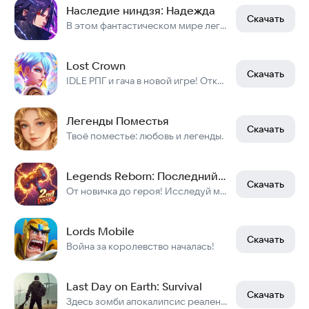
Наследие ниндзя: Надежда
Скачать
В этом фантастическом мире легенды о ниндзя никогда не угасали.
Lost Crown
Скачать
IDLE РПГ и гача в новой игре! Открой тайну Короны Ужаса! Экшен приключение ждёт!
Легенды Поместья
Скачать
Твоё поместье: любовь и легенды.
Legends Reborn: Последний бой
Скачать
От новичка до героя! Исследуй мир, улучшай героев, побеждай боссов с союзниками!
Lords Mobile
Скачать
Война за королевство началась!
Last Day on Earth: Survival
Скачать
Здесь зомби апокалипсис реален, а выживание — твой единственный путь.