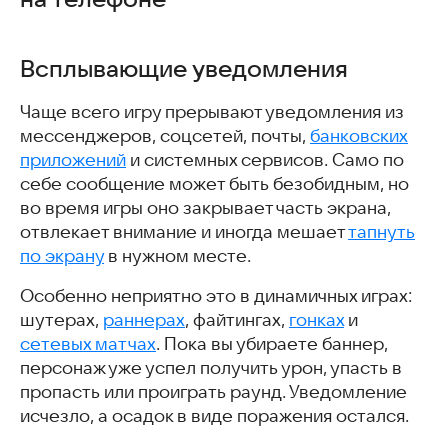
Соблюдай тишину (KeepQuiet)
Ultra Volume Control Styles — Стили для настройки
Всплывающие уведомления
панели громкости
Mr. Silent, Auto silent mode — Мистер Сайлент:
автоматический бесшумный режим
Чаще всего игру прерывают уведомления из
Volume Control — Регулятор громкости
мессенджеров, соцсетей, почты,
банковских
Скачать приложения для управления звуком на
приложений
и системных сервисов. Само по
смартфоне
себе сообщение может быть безобидным, но
Как настроить телефон перед игрой: чек-лист
во время игры оно закрывает часть экрана,
Скачать популярные игры
отвлекает внимание и иногда мешает
тапнуть
Часто задаваемые вопросы
по экрану
в нужном месте.
Интересные статьи
Особенно неприятно это в динамичных играх:
шутерах,
раннерах
, файтингах,
гонках
и
сетевых матчах
. Пока вы убираете баннер,
персонаж уже успел получить урон, упасть в
пропасть или проиграть раунд. Уведомление
исчезло, а осадок в виде поражения остался.