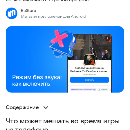
RuStore
Магазин приложений для Android
Содержание
Что может мешать во время игры на телефоне
Что может мешать во время игры
Как отключить уведомления на Android во время игр
на телефоне
Приложения для управления уведомлениями