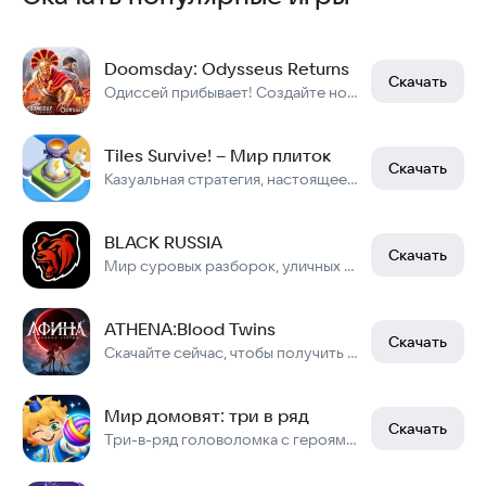
Doomsday: Odysseus Returns
Скачать
Одиссей прибывает! Создайте новый эпос, достойный героев!
Tiles Survive! – Мир плиток
Скачать
Казуальная стратегия, настоящее выживание. Проложи путь к победе!
BLACK RUSSIA
Скачать
Мир суровых разборок, уличных гонок и заработка миллионов в криминальной России
ATHENA:Blood Twins
Скачать
Скачайте сейчас, чтобы получить карту [Дьявольская Афина] редкости SSR !
Мир домовят: три в ряд
Скачать
Три-в-ряд головоломка с героями сказок! Бесплатная игра без интернета и рекламы!