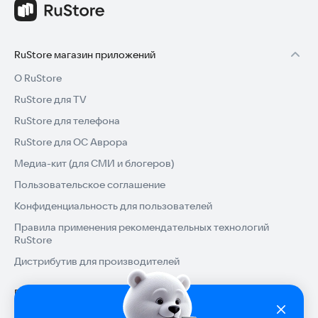
RuStore магазин приложений
О RuStore
RuStore для TV
RuStore для телефона
RuStore для ОС Аврора
Медиа-кит (для СМИ и блогеров)
Пользовательское соглашение
Конфиденциальность для пользователей
Правила применения рекомендательных технологий
RuStore
Дистрибутив для производителей
Помощь
Установка RuStore на TV