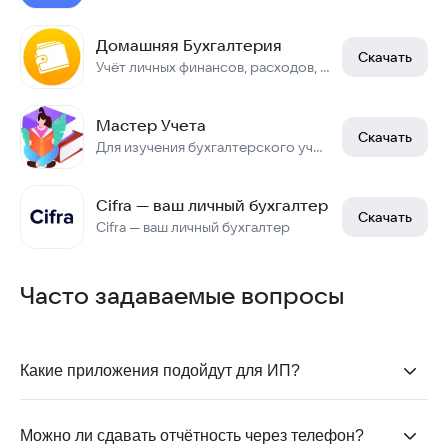
Домашняя Бухгалтерия
Скачать
Учёт личных финансов, расходов, доходов, кредитов, долгов
Мастер Учета
Скачать
Для изучения бухгалтерского учёта и проверки знаний.
Cifra — ваш личный бухгалтер
Скачать
Cifra — ваш личный бухгалтер
Часто задаваемые вопросы
Какие приложения подойдут для ИП?
Идеальным универсальным решением для ИП
является приложение
«1С:Мобильная бухгалтерия»
.
Можно ли сдавать отчётность через телефон?