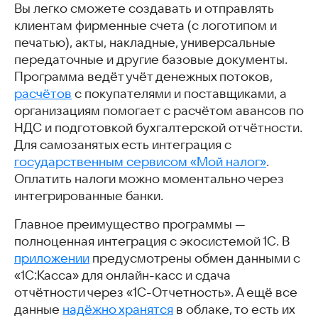
Вы легко сможете создавать и отправлять
клиентам фирменные счета (с логотипом и
печатью), акты, накладные, универсальные
передаточные и другие базовые документы.
Программа ведёт учёт денежных потоков,
расчётов
с покупателями и поставщиками, а
организациям помогает с расчётом авансов по
НДС и подготовкой бухгалтерской отчётности.
Для самозанятых есть интеграция с
государственным сервисом «Мой налог»
.
Оплатить налоги можно моментально через
интегрированные банки.
Главное преимущество программы —
полноценная интеграция с экосистемой 1С. В
приложении
предусмотрены обмен данными с
«1С:Касса» для онлайн-касс и сдача
отчётности через «1С-Отчетность». А ещё все
данные
надёжно хранятся
в облаке, то есть их