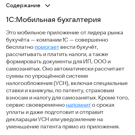
Содержание
1С:Мобильная бухгалтерия
1С:Мобильная бухгалтерия
Контур.Диадок
Твоя подпись
Это мобильное приложение от лидера рынка
Бюджет, учет расходов, доходов
бухучёта — компании 1С — совершенно
Моя зарплата – Учет доходов
бесплатно
помогает
вести бухучёт,
Скачать приложения для бухгалтеров
рассчитывать и платить налоги, а также
Часто задаваемые вопросы
формировать документы для ИП, ООО и
Интересные статьи
самозанятых. Оно автоматически рассчитает
суммы по упрощённой системе
налогообложения (УСН), включая специальные
ставки и каникулы, по патенту, страховым
взносам и налогу для самозанятых. Кроме того,
сервис своевременно
напомнит
о сроках
уплаты и даже подготовит и отправит
декларации УСН или уведомление на
уменьшение патента прямо из приложения.