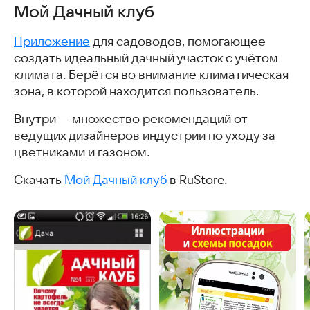
Мой Дачный клуб
Рецепты. Большой сборник. Готовить вкусно
Заготовки на зиму
Приложение
для садоводов, помогающее
Доктор растений - диагностика и уход за растениями
создать идеальный дачный участок с учётом
Болезни растений
климата. Берётся во внимание климатическая
Мои растения
зона, в которой находится пользователь.
Лекарственные растения
Сад и огород
Внутри — множество рекомендаций от
PictureThis - Узнай растение
ведущих дизайнеров индустрии по уходу за
Лейка
цветниками и газоном.
CarePlant - полив по расписанию
Скачать
Мой Дачный клуб
в RuStore.
Календарь огородника
Садовод: сад и огород (советы по огороду)
Справочник плодовых деревьев
СадоводОгородник
Справочник для садовода
Скачать приложения для дачников
Часто задаваемые вопросы
Интересные статьи