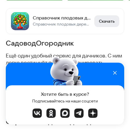
Справочник плодовых деревьев
Скачать
Справочник плодовых деревьев с обширной базой и информацией из Википедии
СадоводОгородник
Ещё один удобный сервис для дачников. С ним
легко вести учёт посадок, планировать
подкормку растений и их обработку от
вредителей. Приложение напомнит вам о
предстоящих задачах по уходу за садом и
огородом.
Хотите быть в курсе?
Подписывайтесь на наши соцсети
Скачать
СадоводОгородник
в RuStore.
Справочник для садовода