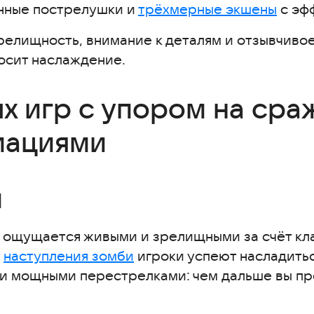
нные пострелушки и
трёхмерные экшены
с эф
й
релищность, внимание к деталям и отзывчиво
осит наслаждение.
х игр с упором на сра
мациями
и
и ощущается живыми и зрелищными за счёт кл
у
наступления зомби
игроки успеют насладить
и мощными перестрелками: чем дальше вы пр
оёв
цией сражений