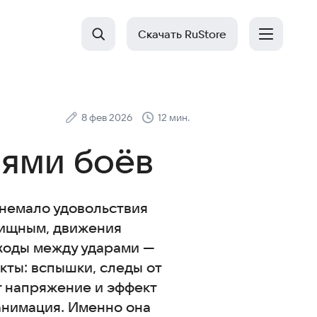
Скачать RuStore
8 фев 2026
12 мин.
иями боёв
 немало удовольствия
лищным, движения
ходы между ударами —
кты: вспышки, следы от
т напряжение и эффект
анимация. Именно она