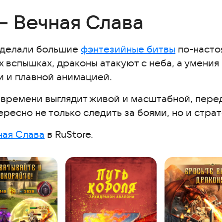
— Вечная Слава
сделали большие
фэнтезийные битвы
по-насто
их вспышках, драконы атакуют с неба, а умени
 и плавной анимацией.
 времени выглядит живой и масштабной, пере
ресно не только следить за боями, но и стра
ная Слава
в RuStore.