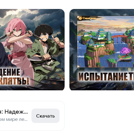
Наследие ниндзя: Надежда
Скачать
В этом фантастическом мире легенды о ниндзя никогда не угасали.