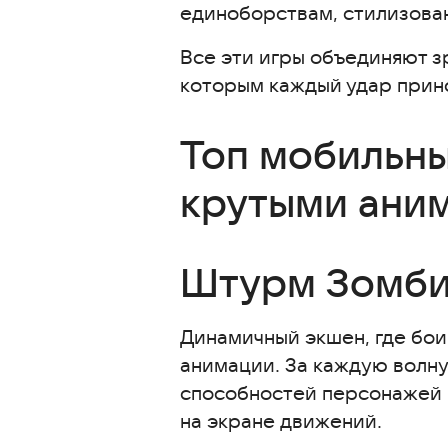
единоборствам, стилизова
Legends Reborn: Последний бо
Хроники ETE
Все эти игры объединяют з
которым каждый удар прин
Lords Mobile
Viking Rise
Топ мобильны
Повелители покемонов
Art of War 3
крутыми ани
Super Sus
Stellar Wind Idle: space
Штурм Зомб
Gladihoppers
Stickman Combat: Craft War
Динамичный экшен, где бо
Wings of Steel
анимации. За каждую волн
Mobile Legends: Bang Bang
способностей персонажей 
Как улучшить впечатление от б
на экране движений.
Скачать игры с лучшей анима