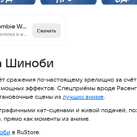
Штурм Зомби (Zombie Waves)
Скачать
Трехмерная игра-стрелялка в жанре «рогалик». Станьте выжившим в «Штурм Зомби»!
а Шиноби
ёт сражения по-настоящему зрелищно за счёт
 мощных эффектов. Спецприёмы вроде Расенг
становочные сцены из
лучших аниме
.
графичными кат-сценами и живой подачей, по
 прямо как моменты из аниме.
ноби
в RuStore.