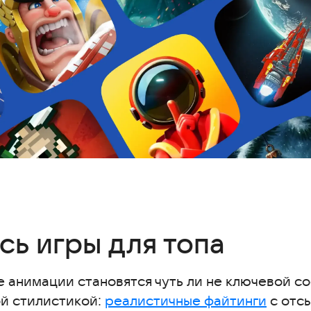
сь игры для топа
а сражения и крутыми анимациями
де анимации становятся чуть ли не ключевой 
ой стилистикой:
реалистичные файтинги
с отс