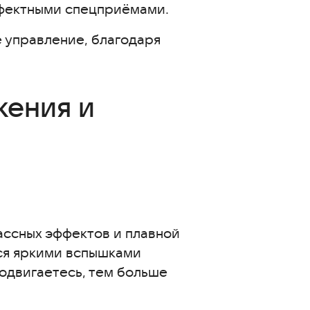
фектными спецприёмами.
е управление, благодаря
жения и
ассных эффектов и плавной
ся яркими вспышками
одвигаетесь, тем больше