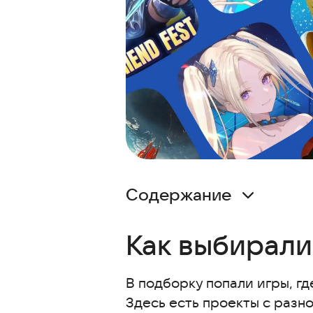
Содержание
Как выбирались игры для топа
Как выбирали
Топ мобильных игр с упором н
Штурм Зомби
В подборку попали игры, г
Наруто: Битва Шиноби
Здесь есть проекты с разн
Путь Короля — Вечная Слава