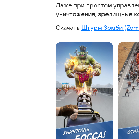
Даже при простом управлен
Часто задаваемые вопросы
уничтожения, зрелищные к
Интересные статьи
Скачать
Штурм Зомби (Zom