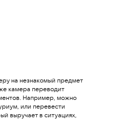
еру на незнакомый предмет
кже камера переводит
ментов. Например, можно
туриум, или перевести
ый выручает в ситуациях,