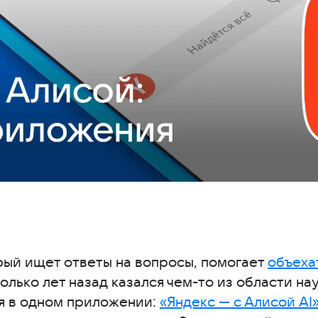
рый ищет ответы на вопросы, помогает
ения «Яндекс — с Алисой AI»
объеха
олько лет назад казался чем-то из области на
я в одном приложении:
«Яндекс — с Алисой AI
ах