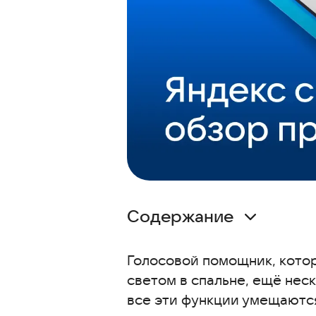
Содержание
Инструкция по установке
Голосовой помощник, кото
Возможности и функции прилож
светом в спальне, ещё неск
Голосовой поиск и команды
все эти функции умещаютс
Помощь в повседневных задач