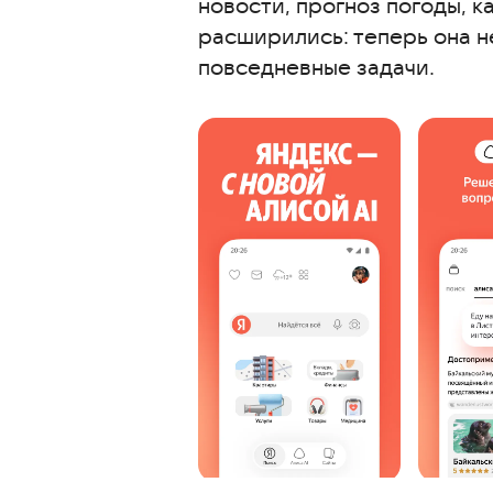
новости, прогноз погоды, 
Алиса и умный дом
расширились: теперь она н
Общение, игры и юмор
повседневные задачи.
Интерфейс и работа приложен
Чем Алиса отличается от друг
С этим приложением скачиваю
Часто задаваемые вопросы
Интересные и похожие статьи