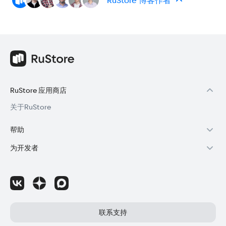
RuStore 博客作者
RuStore 应用商店
关于RuStore
帮助
RuStore用户帮助
为开发者
购买与退款
通过RuStore赚钱
RuStore授权
成为开发者
应用程序更新失败
访问RuStore控制台
如何为应用程序撰写评论
RuStore SDK（技术手册)
联系支持
国外公司注册