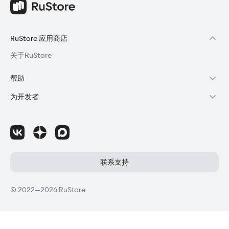
RuStore 应用商店
关于RuStore
帮助
RuStore用户帮助
为开发者
购买与退款
通过RuStore赚钱
RuStore授权
成为开发者
应用程序更新失败
访问RuStore控制台
如何为应用程序撰写评论
RuStore SDK（技术手册)
联系支持
国外公司注册
© 2022—2026 RuStore
分销协议
开发者隐私