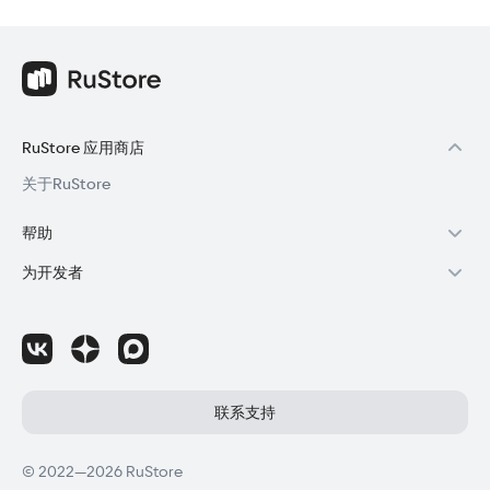
RuStore 应用商店
关于RuStore
帮助
RuStore用户帮助
为开发者
购买与退款
通过RuStore赚钱
RuStore授权
成为开发者
应用程序更新失败
访问RuStore控制台
如何为应用程序撰写评论
RuStore SDK（技术手册)
联系支持
国外公司注册
© 2022—2026 RuStore
分销协议